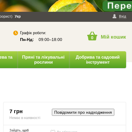
ерорист)
онфіденційності
Укр
Публічна оферта
Вхід
Графік роботи:
Мій кошик
0
Пн-Нд:
09:00–18:00
ева та
Пряні та лікувальні
Добрива та садовий
рослини
інструмент
7 грн
Повідомити про надходження
Немає в наявності
Зайдіть
, щоб