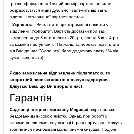
грн за оформлення.Точний розмір вартості посилки
розраховується індивідуально і залежить від ваги,
відстані і оголошеної вартості посилки
-
Укрпошта
- Ви платите при отриманні посилки у
відділенні "Укрпошти". Вартість доставки при вазі
замовлення до 5 кг. становить 20 грн, понад 5 кг + 4грн
за кожний наступний кг. На жаль, за переказ післяплати
від Вас до нас "Укрпошта" бере додаткову плату 1% від
суми післяплати).
Якщо замовлення відправлене післяплатою, то
зворотний переказ коштів оплачує одержувач.
Дякуємо Вам, що Ви вибрали нас!
Гарантія
Саджанці інтернет-магазину Megasad
відрізняється
бездоганним високою якістю. Однак, при роботі з
живими рослинами, їх упаковці і транспортуванні можуть
траплятися несподівані малоприємні ситуації. Подібні