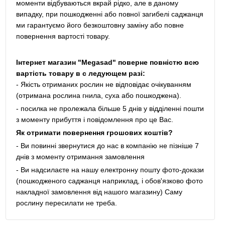
моменти відбуваються вкрай рідко, але в даному
випадку, при пошкодженні або повної загибелі саджанця
ми гарантуємо його безкоштовну заміну або повне
повернення вартості товару.
Інтернет магазин "Megasad" поверне повністю всю
вартість товару в с ледующем разі:
- Якість отриманих рослин не відповідає очікуванням
(отримана рослина гнила, суха або пошкоджена).
- посилка не пролежала більше 5 днів у відділенні пошти
з моменту прибуття і повідомлення про це Вас.
Як отримати повернення грошових коштів?
- Ви повинні звернутися до нас в компанію не пізніше 7
днів з моменту отримання замовлення
- Ви надсилаєте на нашу електронну пошту фото-докази
(пошкодженого саджанця наприклад, і обов'язково фото
накладної замовлення від нашого магазину) Саму
рослину пересилати не треба.