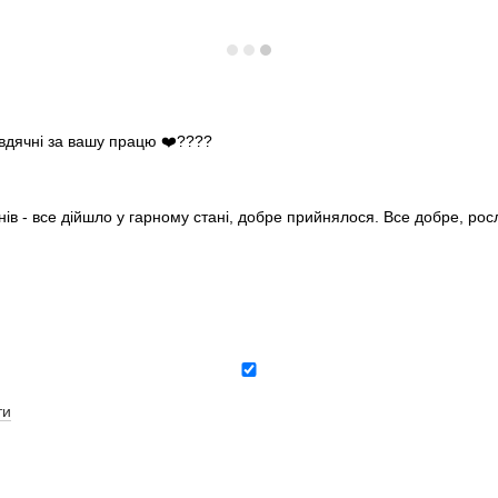
 вдячні за вашу працю ❤️????
нів - все дійшло у гарному стані, добре прийнялося. Все добре, ро
ти