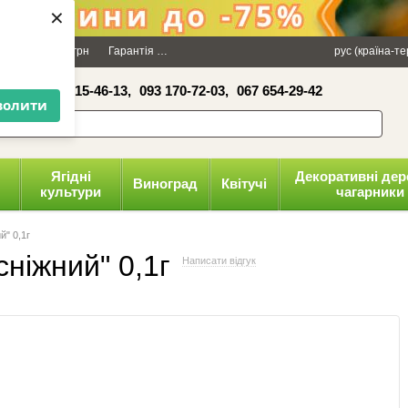
×
Даруємо 100 грн
Гарантія
Упаковка
Оплата і доставка
рус (країна-т
Політика к
16-41,
050 515-46-13,
093 170-72-03,
067 654-29-42
волити
Ягідні
Декоративні дер
Виноград
Квітучі
культури
чагарники
й" 0,1г
ніжний" 0,1г
Написати відгук