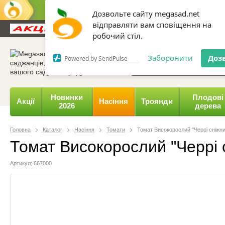
Дозвольте сайту megasad.net
відправляти вам сповіщення на
Новини та статті
Каталог
Контакти
Відгуки
робочий стіл.
0 800 332-015,
067 654-
Заборонити
Доз
Powered by SendPulse
Новинки
Плодові
Акції
Насіння
Троянди
2026
дерева
Головна
Каталог
Насіння
Томати
Томат Високорослий "Черрі сніжни
Томат Високорослий "Черрі с
Артикул: 667000