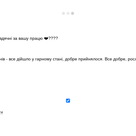
 вдячні за вашу працю ❤️????
нів - все дійшло у гарному стані, добре прийнялося. Все добре, ро
ти