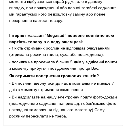
моменти відбуваються вкрай рідко, але в даному
випадку, при пошкодженні або повної загибелі саджанця
ми гарантуємо його безкоштовну заміну або повне
повернення вартості товару.
Інтернет магазин "Megasad" поверне повністю всю
вартість товару в с ледующем разі:
- Якість отриманих рослин не відповідає очікуванням
(отримана рослина гнила, суха або пошкоджена).
- посилка не пролежала більше 5 днів у відділенні пошти
з моменту прибуття і повідомлення про це Вас.
Як отримати повернення грошових коштів?
- Ви повинні звернутися до нас в компанію не пізніше 7
днів з моменту отримання замовлення
- Ви надсилаєте на нашу електронну пошту фото-докази
(пошкодженого саджанця наприклад, і обов'язково фото
накладної замовлення від нашого магазину) Саму
рослину пересилати не треба.