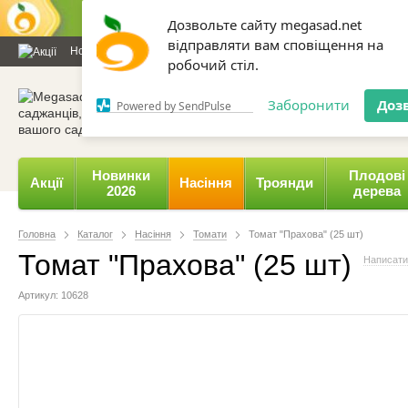
Дозвольте сайту megasad.net
відправляти вам сповіщення на
Новини та статті
Каталог
Контакти
Відгуки
Даруємо 
робочий стіл.
0 800 332-015,
067 654-
Заборонити
Доз
Powered by SendPulse
Новинки
Плодові
Акції
Насіння
Троянди
2026
дерева
Головна
Каталог
Насіння
Томати
Томат "Прахова" (25 шт)
Томат "Прахова" (25 шт)
Написати 
Артикул: 10628