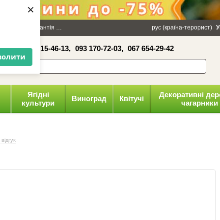
×
100 грн
Гарантія
Упаковка
Оплата і доставка
рус (країна-терорист)
Політика конфіденці
У
16-41,
050 515-46-13,
093 170-72-03,
067 654-29-42
волити
Ягідні
Декоративні дер
Виноград
Квітучі
культури
чагарники
відгук