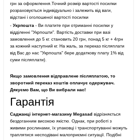
грн за оформлення.Точний розмір вартості посилки
розраховується індивідуально і залежить від ваги,
відстані і оголошеної вартості посилки
-
Укрпошта
- Ви платите при отриманні посилки у
відділенні "Укрпошти". Вартість доставки при вазі
замовлення до 5 кг. становить 20 грн, понад 5 кг + 4грн
за кожний наступний кг. На жаль, за переказ післяплати
від Вас до нас "Укрпошта" бере додаткову плату 1% від
суми післяплати).
Якщо замовлення відправлене післяплатою, то
зворотний переказ коштів оплачує одержувач.
Дякуємо Вам, що Ви вибрали нас!
Гарантія
Саджанці інтернет-магазину Megasad
відрізняється
бездоганним високою якістю. Однак, при роботі з
живими рослинами, їх упаковці і транспортуванні можуть
траплятися несподівані малоприємні ситуації. Подібні