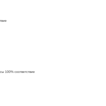
твие
ы 100% соответствие