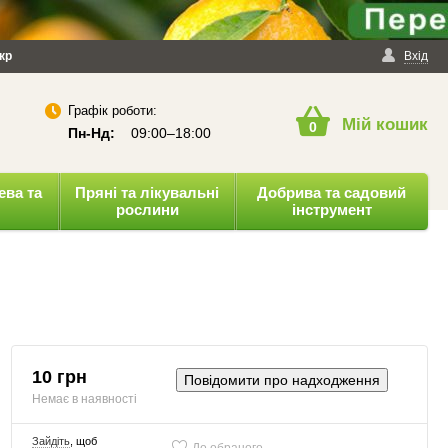
йності
кр
Публічна оферта
Вхід
Графік роботи:
Мій кошик
0
Пн-Нд:
09:00–18:00
ева та
Пряні та лікувальні
Добрива та садовий
рослини
інструмент
10 грн
Повідомити про надходження
Немає в наявності
Зайдіть
, щоб