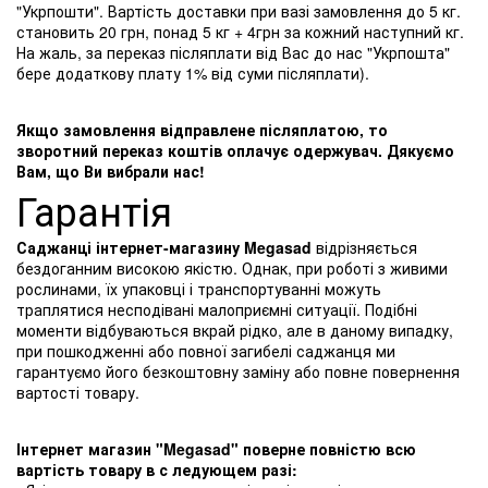
"Укрпошти". Вартість доставки при вазі замовлення до 5 кг.
становить 20 грн, понад 5 кг + 4грн за кожний наступний кг.
На жаль, за переказ післяплати від Вас до нас "Укрпошта"
бере додаткову плату 1% від суми післяплати).
Якщо замовлення відправлене післяплатою, то
зворотний переказ коштів оплачує одержувач. Дякуємо
Вам, що Ви вибрали нас!
Гарантія
Саджанці інтернет-магазину Megasad
відрізняється
бездоганним високою якістю. Однак, при роботі з живими
рослинами, їх упаковці і транспортуванні можуть
траплятися несподівані малоприємні ситуації. Подібні
моменти відбуваються вкрай рідко, але в даному випадку,
при пошкодженні або повної загибелі саджанця ми
гарантуємо його безкоштовну заміну або повне повернення
вартості товару.
Інтернет магазин "Megasad" поверне повністю всю
вартість товару в с ледующем разі: