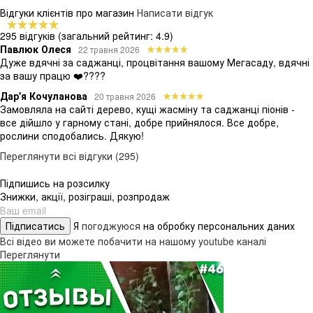
Відгуки клієнтів про магазин
Написати відгук
295 відгуків
(загальний рейтинг: 4.9)
Павлюк Олеся
22 травня 2026
Дуже вдячні за саджанці, процвітання вашому Мегасаду, вдячні
за вашу працю ❤️????
Дар'я Кочуланова
20 травня 2026
Замовляла на сайті дерево, кущі жасміну та саджанці піонів -
все дійшло у гарному стані, добре прийнялося. Все добре,
рослини сподобались. Дякую!
Переглянути всі відгуки (295)
Підпишись на розсилку
Знижки, акції, розіграші, розпродаж
Підписатись
Я
погоджуюся
на обробку персональних даних
Всі відео ви можете побачити на нашому youtube каналі
Переглянути