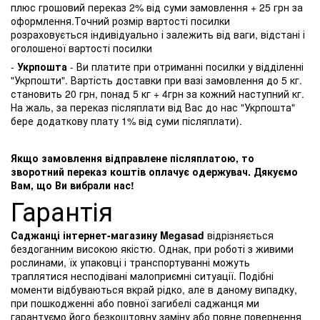
плюс грошовий переказ 2% від суми замовлення + 25 грн за
оформлення.Точний розмір вартості посилки
розраховується індивідуально і залежить від ваги, відстані і
оголошеної вартості посилки
-
Укрпошта
- Ви платите при отриманні посилки у відділенні
"Укрпошти". Вартість доставки при вазі замовлення до 5 кг.
становить 20 грн, понад 5 кг + 4грн за кожний наступний кг.
На жаль, за переказ післяплати від Вас до нас "Укрпошта"
бере додаткову плату 1% від суми післяплати).
Якщо замовлення відправлене післяплатою, то
зворотний переказ коштів оплачує одержувач. Дякуємо
Вам, що Ви вибрали нас!
Гарантія
Саджанці інтернет-магазину Megasad
відрізняється
бездоганним високою якістю. Однак, при роботі з живими
рослинами, їх упаковці і транспортуванні можуть
траплятися несподівані малоприємні ситуації. Подібні
моменти відбуваються вкрай рідко, але в даному випадку,
при пошкодженні або повної загибелі саджанця ми
гарантуємо його безкоштовну заміну або повне повернення