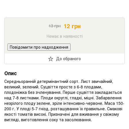
12
грн
13
грн
Немає в наявності
Повідомити про надходження
До обраного
Опис
Середньоранній детермінантний сорт. Лист звичайний,
великий, зелений. Суцвіття просте з 6-8 плодами,
плодоніжка без зчленування. Перше суцвіття закладається
над 7-8 листками. Плоди округлі, гладкі, міцні. Забарвлення
незрілого плоду зелене, зріле інтенсивно-червоне. Маса 150-
200 г. У плоді 5-7 гнізд, розташування їх правильне. Смакові
якості томатів високі. Призначені для вживання у свіжому
вигляді, виготовлення соку та засолювання.