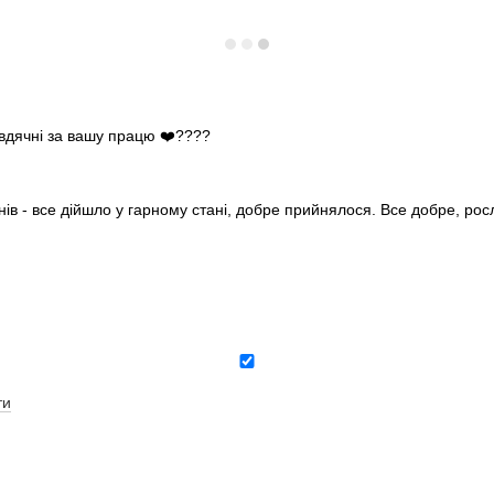
 вдячні за вашу працю ❤️????
нів - все дійшло у гарному стані, добре прийнялося. Все добре, ро
ти