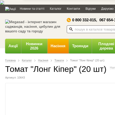
Дозвольте сайту megasad.net
Новини та статті
Каталог
Контакти
Відгуки
Даруємо 
відправляти вам сповіщення на
робочий стіл.
0 800 332-015,
067 654-
Заборонити
Доз
Powered by SendPulse
Новинки
Плодові
Акції
Насіння
Троянди
2026
дерева
Головна
Каталог
Насіння
Томати
Томат "Лонг Кіпер" (20 шт)
Томат "Лонг Кіпер" (20 шт)
Нап
Артикул: 10643