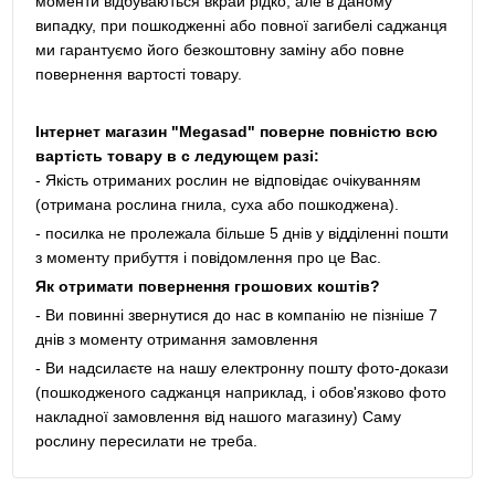
моменти відбуваються вкрай рідко, але в даному
випадку, при пошкодженні або повної загибелі саджанця
ми гарантуємо його безкоштовну заміну або повне
повернення вартості товару.
Інтернет магазин "Megasad" поверне повністю всю
вартість товару в с ледующем разі:
- Якість отриманих рослин не відповідає очікуванням
(отримана рослина гнила, суха або пошкоджена).
- посилка не пролежала більше 5 днів у відділенні пошти
з моменту прибуття і повідомлення про це Вас.
Як отримати повернення грошових коштів?
- Ви повинні звернутися до нас в компанію не пізніше 7
днів з моменту отримання замовлення
- Ви надсилаєте на нашу електронну пошту фото-докази
(пошкодженого саджанця наприклад, і обов'язково фото
накладної замовлення від нашого магазину) Саму
рослину пересилати не треба.