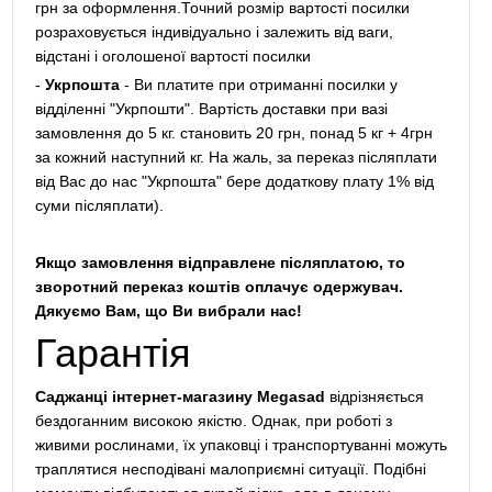
грн за оформлення.Точний розмір вартості посилки
розраховується індивідуально і залежить від ваги,
відстані і оголошеної вартості посилки
-
Укрпошта
- Ви платите при отриманні посилки у
відділенні "Укрпошти". Вартість доставки при вазі
замовлення до 5 кг. становить 20 грн, понад 5 кг + 4грн
за кожний наступний кг. На жаль, за переказ післяплати
від Вас до нас "Укрпошта" бере додаткову плату 1% від
суми післяплати).
Якщо замовлення відправлене післяплатою, то
зворотний переказ коштів оплачує одержувач.
Дякуємо Вам, що Ви вибрали нас!
Гарантія
Саджанці інтернет-магазину Megasad
відрізняється
бездоганним високою якістю. Однак, при роботі з
живими рослинами, їх упаковці і транспортуванні можуть
траплятися несподівані малоприємні ситуації. Подібні