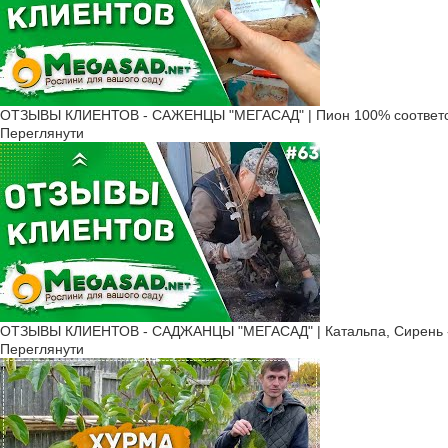
ОТЗЫВЫ КЛИЕНТОВ - САЖЕНЦЫ "МЕГАСАД" | Пион 100% соответс
Переглянути
ОТЗЫВЫ КЛИЕНТОВ - САДЖАНЦЫ "МЕГАСАД" | Катальпа, Сирень -
Переглянути