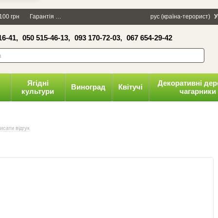
×
100 грн
Гарантія
Упаковка
Оплата і доставка
рус (країна-терорист)
Політика конфіденці
У
16-41,
050 515-46-13,
093 170-72-03,
067 654-29-42
волити
Ягідні
Декоративні дер
Виноград
Квітучі
культури
чагарники
исати відгук