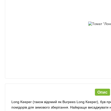
Опис
Long Keeper (також відомий як Burpees Long Keeper), був п
помідорів для зимового зберігання. Найкраще висаджувати н