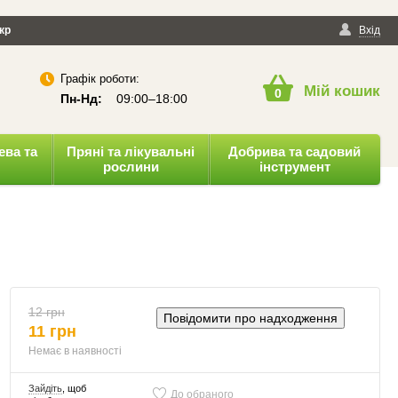
йності
кр
Публічна оферта
Вхід
Графік роботи:
Мій кошик
0
Пн-Нд:
09:00–18:00
ева та
Пряні та лікувальні
Добрива та садовий
рослини
інструмент
12 грн
Повідомити про надходження
11 грн
Немає в наявності
Зайдіть
, щоб
До обраного