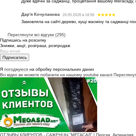
Дуже вдячні за саджанці, процвітання вашому Мегасаду,
Дар'я Кочуланова
20.05.2026 в 18:56
Замовляла на сайті дерево, кущі жасміну та саджанці піо
Переглянути всі відгуки (295)
Підпишись на розсилку
Знижки, акції, розіграші, розпродаж
Підписатись
Я
погоджуюся
на обробку персональних даних
Всі відео ви можете побачити на нашому youtube каналі
Перегляну
ОТЗЫВЫ КЛИЕНТОВ - САЖЕНЦЫ "МЕГАСАД" | Персик, Актинидия, Ж