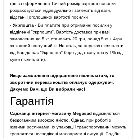
грн за оформлення.Точний розмір вартості посилки
розраховується індивідуально і залежить від ваги,
відстані і оголошеної вартості посилки
-
Укрпошта
- Ви платите при отриманні посилки у
відділенні "Укрпошти". Вартість доставки при вазі
замовлення до 5 кг. становить 20 грн, понад 5 кг + 4грн
за кожний наступний кг. На жаль, за переказ післяплати
від Вас до нас "Укрпошта" бере додаткову плату 1% від
суми післяплати).
Якщо замовлення відправлене післяплатою, то
зворотний переказ коштів оплачує одержувач.
Дякуємо Вам, що Ви вибрали нас!
Гарантія
Саджанці інтернет-магазину Megasad
відрізняється
бездоганним високою якістю. Однак, при роботі з
живими рослинами, їх упаковці і транспортуванні можуть
траплятися несподівані малоприємні ситуації. Подібні