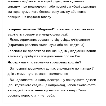
моменти відбуваються вкрай рідко, але в даному
випадку, при пошкодженні або повної загибелі саджанця
ми гарантуємо його безкоштовну заміну або повне
повернення вартості товару.
Інтернет магазин "Megasad" поверне повністю всю
вартість товару в с ледующем разі:
- Якість отриманих рослин не відповідає очікуванням
(отримана рослина гнила, суха або пошкоджена).
- посилка не пролежала більше 5 днів у відділенні пошти
з моменту прибуття і повідомлення про це Вас.
Як отримати повернення грошових коштів?
- Ви повинні звернутися до нас в компанію не пізніше 7
днів з моменту отримання замовлення
- Ви надсилаєте на нашу електронну пошту фото-докази
(пошкодженого саджанця наприклад, і обов'язково фото
накладної замовлення від нашого магазину) Саму
рослину пересилати не треба.