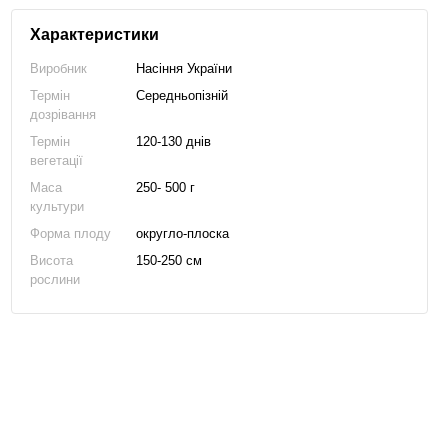
Характеристики
Виробник
Насіння України
Термін
Середньопізній
дозрівання
Термін
120-130 днів
вегетації
Маса
250- 500 г
культури
Форма плоду
округло-плоска
Висота
150-250 см
рослини