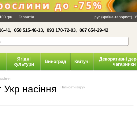
×
100 грн
Гарантія
Упаковка
Оплата і доставка
рус (країна-терорист)
Політика конфіденці
У
16-41,
050 515-46-13,
093 170-72-03,
067 654-29-42
волити
Ягідні
Декоративні дер
Виноград
Квітучі
культури
чагарники
насіння
г Укр насіння
Написати відгук