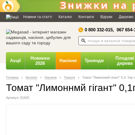
Дозвольте сайту megasad.net
відправляти вам сповіщення на
Новини та статті
Каталог
Контакти
Відгуки
Даруємо 
робочий стіл.
0 800 332-015,
067 654-
Заборонити
Доз
Powered by SendPulse
Новинки
Плодові
Акції
Насіння
Троянди
2026
дерева
Головна
Каталог
Насіння
Томати
Томат "Лимоннмй гігант" 0,1г Укр 
Томат "Лимоннмй гігант" 0,1
Артикул: 01925