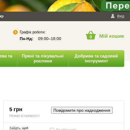
йності
кр
Публічна оферта
Вхід
Графік роботи:
Мій кошик
0
Пн-Нд:
09:00–18:00
ева та
Пряні та лікувальні
Добрива та садовий
рослини
інструмент
5 грн
Повідомити про надходження
Немає в наявності
Зайдіть
, щоб