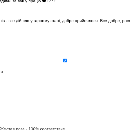
 вдячні за вашу працю ❤️????
нів - все дійшло у гарному стані, добре прийнялося. Все добре, ро
ти
елтая роза - 100% соответствие