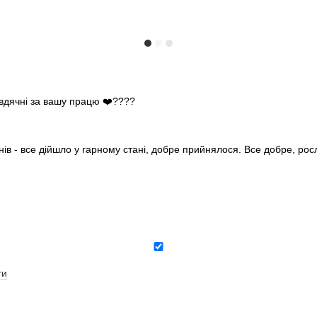
 вдячні за вашу працю ❤️????
нів - все дійшло у гарному стані, добре прийнялося. Все добре, ро
ти