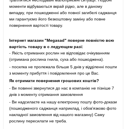
траплятися несподівані малоприємні ситуації. Подібні
моменти відбуваються вкрай рідко, але в даному
випадку, при пошкодженні або повної загибелі саджанця
ми гарантуємо його безкоштовну заміну або повне
повернення вартості товару.
Інтернет магазин "Megasad" поверне повністю всю
вартість товару в с ледующем разі:
- Якість отриманих рослин не відповідає очікуванням
(отримана рослина гнила, суха або пошкоджена).
- посилка не пролежала більше 5 днів у відділенні пошти
з моменту прибуття і повідомлення про це Вас.
Як отримати повернення грошових коштів?
- Ви повинні звернутися до нас в компанію не пізніше 7
днів з моменту отримання замовлення
- Ви надсилаєте на нашу електронну пошту фото-докази
(пошкодженого саджанця наприклад, і обов'язково фото
накладної замовлення від нашого магазину) Саму
рослину пересилати не треба.