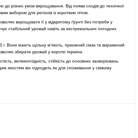
ю до різних умов вирощування. Від появи сходів до технічної
вим вибором для регіонів із коротким літом.
воляє вирощувати її у відкритому ґрунті без потреби у
ечує стабільний урожай навіть за екстремальних погодних
0 г. Вони мають щільну м’якоть, приємний смак та виражений
зволяє збирати урожай у короткі терміни.
лість, великоплідність, стійкість до основних захворювань
 цим якостям він підходить як для споживання у свіжому