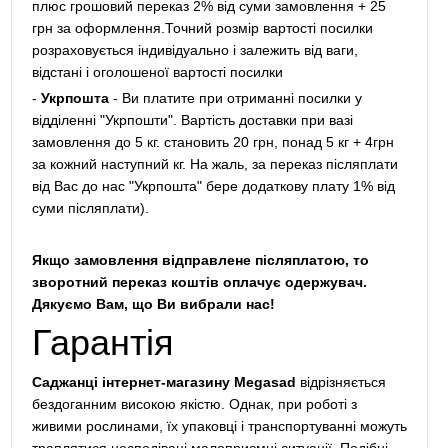
плюс грошовий переказ 2% від суми замовлення + 25
грн за оформлення.Точний розмір вартості посилки
розраховується індивідуально і залежить від ваги,
відстані і оголошеної вартості посилки
-
Укрпошта
- Ви платите при отриманні посилки у
відділенні "Укрпошти". Вартість доставки при вазі
замовлення до 5 кг. становить 20 грн, понад 5 кг + 4грн
за кожний наступний кг. На жаль, за переказ післяплати
від Вас до нас "Укрпошта" бере додаткову плату 1% від
суми післяплати).
Якщо замовлення відправлене післяплатою, то
зворотний переказ коштів оплачує одержувач.
Дякуємо Вам, що Ви вибрали нас!
Гарантія
Саджанці інтернет-магазину Megasad
відрізняється
бездоганним високою якістю. Однак, при роботі з
живими рослинами, їх упаковці і транспортуванні можуть