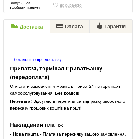
Зайдіть
, щоб
До обраного
відобразити знижку
Оплата
Гарантія
Доставка
Детальніше про доставку
Приват24, термінал ПриватБанку
(передоплата)
Оплатити замовлення можна в Приват24 і в терміналі
самообслуговування.
Без комісії!
Перевага:
Відсутність переплат за відправку зворотного
переказу грошових коштів на пошті.
Накладений платіж
-
Нова пошта
- Плата за пересилку вашого замовлення,