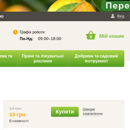
йності
кр
Публічна оферта
Вхід
Графік роботи:
Мій кошик
0
Пн-Нд:
09:00–18:00
ева та
Пряні та лікувальні
Добрива та садовий
рослини
інструмент
14 грн
Швидке
Купити
13 грн
замовлення
В наявності