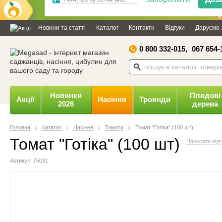
Дозвольте сайту megasad.net
відправляти вам сповіщення на
Новини та статті
Каталог
Контакти
Відгуки
Даруємо 
робочий стіл.
0 800 332-015,
067 654-
Заборонити
Доз
Powered by SendPulse
Новинки
Плодові
Акції
Насіння
Троянди
2026
дерева
Головна
Каталог
Насіння
Томати
Томат "Готіка" (100 шт)
Томат "Готіка" (100 шт)
Написати відг
Артикул: 75031