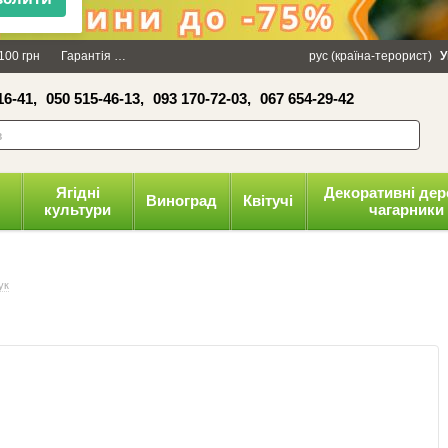
×
100 грн
Гарантія
Упаковка
Оплата і доставка
рус (країна-терорист)
Політика конфіденці
У
16-41,
050 515-46-13,
093 170-72-03,
067 654-29-42
волити
Ягідні
Декоративні дер
Виноград
Квітучі
культури
чагарники
ук