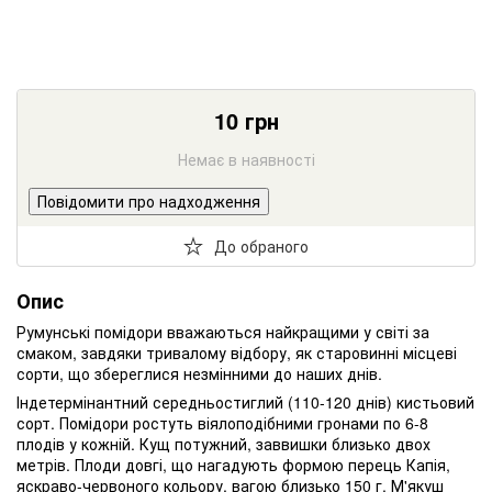
10
грн
Немає в наявності
Повідомити про надходження
До обраного
Опис
Румунські помідори вважаються найкращими у світі за
смаком, завдяки тривалому відбору, як старовинні місцеві
сорти, що збереглися незмінними до наших днів.
Індетермінантний середньостиглий (110-120 днів) кистьовий
сорт. Помідори ростуть віялоподібними гронами по 6-8
плодів у кожній. Кущ потужний, заввишки близько двох
метрів. Плоди довгі, що нагадують формою перець Капія,
яскраво-червоного кольору, вагою близько 150 г. М'якуш