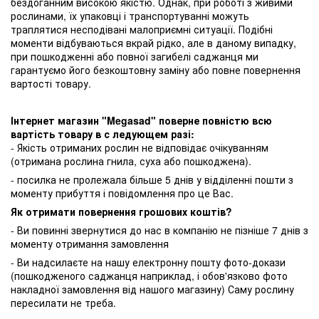
бездоганним високою якістю. Однак, при роботі з живими
рослинами, їх упаковці і транспортуванні можуть
траплятися несподівані малоприємні ситуації. Подібні
моменти відбуваються вкрай рідко, але в даному випадку,
при пошкодженні або повної загибелі саджанця ми
гарантуємо його безкоштовну заміну або повне повернення
вартості товару.
Інтернет магазин "Megasad" поверне повністю всю
вартість товару в с ледующем разі:
- Якість отриманих рослин не відповідає очікуванням
(отримана рослина гнила, суха або пошкоджена).
- посилка не пролежала більше 5 днів у відділенні пошти з
моменту прибуття і повідомлення про це Вас.
Як отримати повернення грошових коштів?
- Ви повинні звернутися до нас в компанію не пізніше 7 днів з
моменту отримання замовлення
- Ви надсилаєте на нашу електронну пошту фото-докази
(пошкодженого саджанця наприклад, і обов'язково фото
накладної замовлення від нашого магазину) Саму рослину
пересилати не треба.