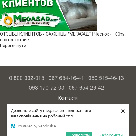
ОТЗЫВЫ КЛИЕНТОВ - САЖЕНЦЫ "МЕГАСАД" | Чеснок - 100%
соответствие
Переглянути
0 800 332-015
067 654-16-41
050 515-46-13
093 170-72-03
067 654-29-42
Контакти
Повна версія сайту
×
Дозвольте сайту megasad.net відправляти
вам сповіщення на робочий стіл.
© 2015—2026
Megasad – гарантія високого врожаю
Powered by SendPulse
рус (країна-терорист)
Дозволити
Заборонити