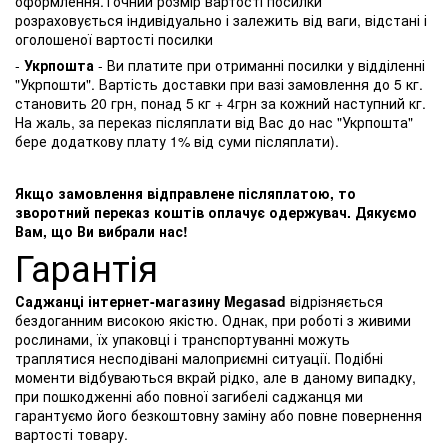
оформлення.Точний розмір вартості посилки
розраховується індивідуально і залежить від ваги, відстані і
оголошеної вартості посилки
-
Укрпошта
- Ви платите при отриманні посилки у відділенні
"Укрпошти". Вартість доставки при вазі замовлення до 5 кг.
становить 20 грн, понад 5 кг + 4грн за кожний наступний кг.
На жаль, за переказ післяплати від Вас до нас "Укрпошта"
бере додаткову плату 1% від суми післяплати).
Якщо замовлення відправлене післяплатою, то
зворотний переказ коштів оплачує одержувач. Дякуємо
Вам, що Ви вибрали нас!
Гарантія
Саджанці інтернет-магазину Megasad
відрізняється
бездоганним високою якістю. Однак, при роботі з живими
рослинами, їх упаковці і транспортуванні можуть
траплятися несподівані малоприємні ситуації. Подібні
моменти відбуваються вкрай рідко, але в даному випадку,
при пошкодженні або повної загибелі саджанця ми
гарантуємо його безкоштовну заміну або повне повернення
вартості товару.