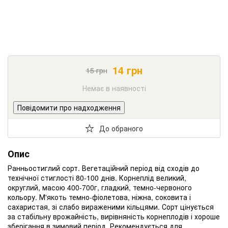
14
грн
15
грн
Немає в наявності
Повідомити про надходження
До обраного
Опис
Ранньостиглий сорт. Вегетаційний період від сходів до
технічної стиглості 80-100 днів. Корнеплід великий,
округлий, масою 400-700г, гладкий, темно-червоного
кольору. М'якоть темно-фіолетова, ніжна, соковита і
сахаристая, зі слабо вираженими кільцями. Сорт цінується
за стабільну врожайність, вирівняність корнеплодів і хороше
зберігання в зимовий період. Рекомендується для