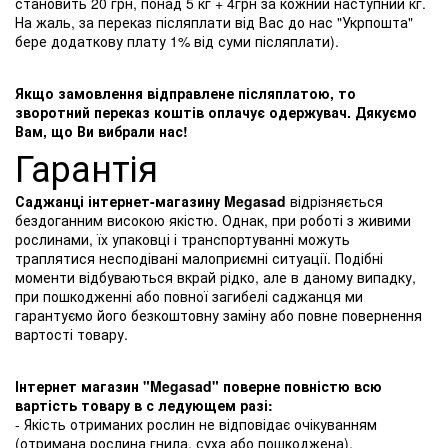
становить 20 грн, понад 5 кг + 4грн за кожний наступний кг.
На жаль, за переказ післяплати від Вас до нас "Укрпошта"
бере додаткову плату 1% від суми післяплати).
Якщо замовлення відправлене післяплатою, то
зворотний переказ коштів оплачує одержувач. Дякуємо
Вам, що Ви вибрали нас!
Гарантія
Саджанці інтернет-магазину Megasad
відрізняється
бездоганним високою якістю. Однак, при роботі з живими
рослинами, їх упаковці і транспортуванні можуть
траплятися несподівані малоприємні ситуації. Подібні
моменти відбуваються вкрай рідко, але в даному випадку,
при пошкодженні або повної загибелі саджанця ми
гарантуємо його безкоштовну заміну або повне повернення
вартості товару.
Інтернет магазин "Megasad" поверне повністю всю
вартість товару в с ледующем разі:
- Якість отриманих рослин не відповідає очікуванням
(отримана рослина гнила, суха або пошкоджена).