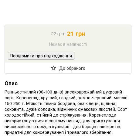
21
грн
22
грн
Немає в наявності
Повідомити про надходження
До обраного
Опис
Ранньостиглий
(
90-100
днів
)
високоврожайний
цукровий
сорт
.
Коренеплід
круглий
,
гладкий
,
темно
-
червоний
,
масою
150-250
г. М'якоть
темно
-
бордова
,
без
кілець
,
щільна
,
соковита
,
дуже
солодка
,
відмінних
смакових
якостей
.
Сорт
холодостійкий
,
стійкий
до
стрілкування
.
Коренеплоди
використовуються
в
свіжому
вигляді
для
приготування
високоякісного
соку
,
в
кулінарії
-
для
борщів
і
вінегретів
,
придатні
для
консервування
і
тривалого
зберігання
.