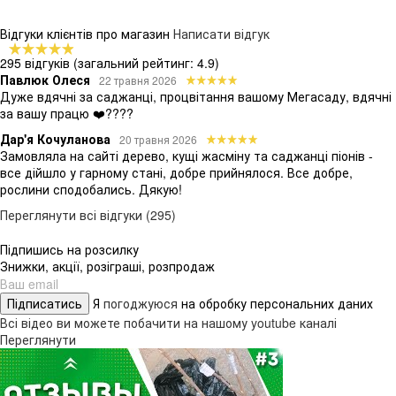
Відгуки клієнтів про магазин
Написати відгук
295 відгуків
(загальний рейтинг: 4.9)
Павлюк Олеся
22 травня 2026
Дуже вдячні за саджанці, процвітання вашому Мегасаду, вдячні
за вашу працю ❤️????
Дар'я Кочуланова
20 травня 2026
Замовляла на сайті дерево, кущі жасміну та саджанці піонів -
все дійшло у гарному стані, добре прийнялося. Все добре,
рослини сподобались. Дякую!
Переглянути всі відгуки (295)
Підпишись на розсилку
Знижки, акції, розіграші, розпродаж
Підписатись
Я
погоджуюся
на обробку персональних даних
Всі відео ви можете побачити на нашому youtube каналі
Переглянути