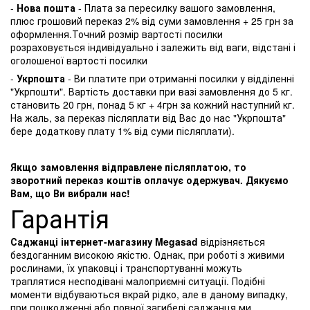
-
Нова пошта
- Плата за пересилку вашого замовлення,
плюс грошовий переказ 2% від суми замовлення + 25 грн за
оформлення.Точний розмір вартості посилки
розраховується індивідуально і залежить від ваги, відстані і
оголошеної вартості посилки
-
Укрпошта
- Ви платите при отриманні посилки у відділенні
"Укрпошти". Вартість доставки при вазі замовлення до 5 кг.
становить 20 грн, понад 5 кг + 4грн за кожний наступний кг.
На жаль, за переказ післяплати від Вас до нас "Укрпошта"
бере додаткову плату 1% від суми післяплати).
Якщо замовлення відправлене післяплатою, то
зворотний переказ коштів оплачує одержувач. Дякуємо
Вам, що Ви вибрали нас!
Гарантія
Саджанці інтернет-магазину Megasad
відрізняється
бездоганним високою якістю. Однак, при роботі з живими
рослинами, їх упаковці і транспортуванні можуть
траплятися несподівані малоприємні ситуації. Подібні
моменти відбуваються вкрай рідко, але в даному випадку,
при пошкодженні або повної загибелі саджанця ми