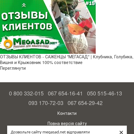
ОТЗЫВЫ КЛИЕНТОВ - САЖЕНЦЫ "МЕГАСАД" | Клубника, Голубика,
Вишня и Крыжовник 100% соответствие
Переглянути
0 800 332-015
067 654-16-41
050 515-46-13
093 170-72-03
067 654-29-42
Контакти
Повна версія сайту
×
Дозвольте сайту megasad.net відправляти
© 2015—2026