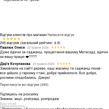
Відгуки клієнтів про магазин
Написати відгук
295 відгуків
(загальний рейтинг: 4.9)
Павлюк Олеся
22 травня 2026
Дуже вдячні за саджанці, процвітання вашому Мегасаду, вдячні
за вашу працю ❤️????
Дар'я Кочуланова
20 травня 2026
Замовляла на сайті дерево, кущі жасміну та саджанці піонів -
все дійшло у гарному стані, добре прийнялося. Все добре,
рослини сподобались. Дякую!
Переглянути всі відгуки (295)
Підпишись на розсилку
Знижки, акції, розіграші, розпродаж
Підписатись
Я
погоджуюся
на обробку персональних даних