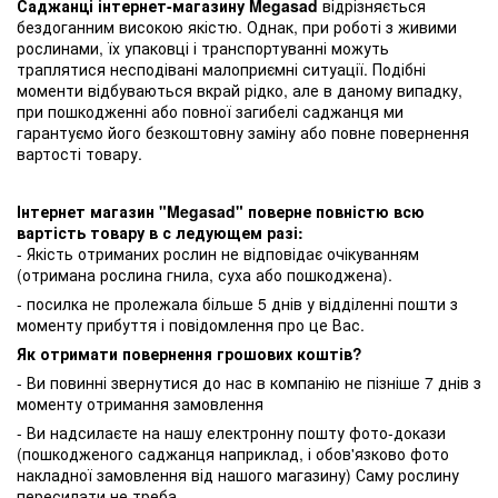
Саджанці інтернет-магазину Megasad
відрізняється
бездоганним високою якістю. Однак, при роботі з живими
рослинами, їх упаковці і транспортуванні можуть
траплятися несподівані малоприємні ситуації. Подібні
моменти відбуваються вкрай рідко, але в даному випадку,
при пошкодженні або повної загибелі саджанця ми
гарантуємо його безкоштовну заміну або повне повернення
вартості товару.
Інтернет магазин "Megasad" поверне повністю всю
вартість товару в с ледующем разі:
- Якість отриманих рослин не відповідає очікуванням
(отримана рослина гнила, суха або пошкоджена).
- посилка не пролежала більше 5 днів у відділенні пошти з
моменту прибуття і повідомлення про це Вас.
Як отримати повернення грошових коштів?
- Ви повинні звернутися до нас в компанію не пізніше 7 днів з
моменту отримання замовлення
- Ви надсилаєте на нашу електронну пошту фото-докази
(пошкодженого саджанця наприклад, і обов'язково фото
накладної замовлення від нашого магазину) Саму рослину
пересилати не треба.