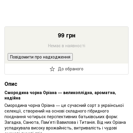
99
грн
Немає в наявності
Повідомити про надходження
До обраного
Опис
Смородина чорна Оріана — великоплідна, ароматна,
надійна
Смородина чорна Оріана — це сучасний сорт з української
селекції, створений на основі складного гібридного
поєднання чотирьох перспективних батьківських форм:
Загадка, Санюта, Пам’яті Вавилова і Титанія. Від них Оріана
успадкувала високу врожайність, витривалість і чудові