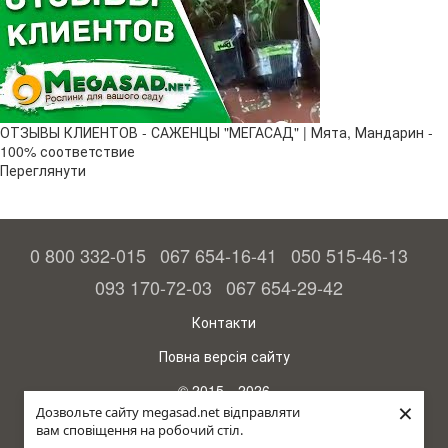
ОТЗЫВЫ КЛИЕНТОВ - САЖЕНЦЫ "МЕГАСАД" | Мята, Мандарин -
100% соответствие
Переглянути
0 800 332-015
067 654-16-41
050 515-46-13
093 170-72-03
067 654-29-42
Контакти
Повна версія сайту
© 2015—2026
×
Megasad – гарантія високого врожаю
Дозвольте сайту megasad.net відправляти
вам сповіщення на робочий стіл.
рус (країна-терорист)