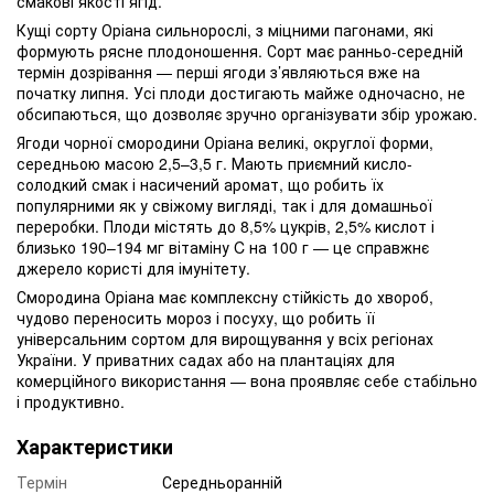
смакові якості ягід.
Кущі сорту Оріана сильнорослі, з міцними пагонами, які
формують рясне плодоношення. Сорт має ранньо-середній
термін дозрівання — перші ягоди з’являються вже на
початку липня. Усі плоди достигають майже одночасно, не
обсипаються, що дозволяє зручно організувати збір урожаю.
Ягоди чорної смородини Оріана великі, округлої форми,
середньою масою 2,5–3,5 г. Мають приємний кисло-
солодкий смак і насичений аромат, що робить їх
популярними як у свіжому вигляді, так і для домашньої
переробки. Плоди містять до 8,5% цукрів, 2,5% кислот і
близько 190–194 мг вітаміну C на 100 г — це справжнє
джерело користі для імунітету.
Смородина Оріана має комплексну стійкість до хвороб,
чудово переносить мороз і посуху, що робить її
універсальним сортом для вирощування у всіх регіонах
України. У приватних садах або на плантаціях для
комерційного використання — вона проявляє себе стабільно
і продуктивно.
Характеристики
Термін
Середньоранній