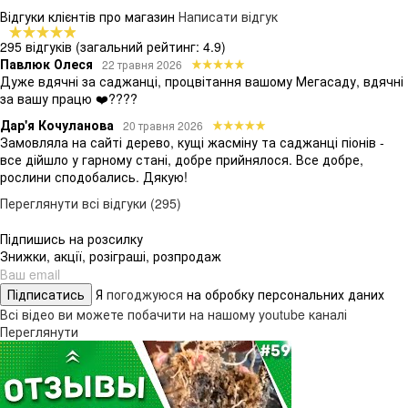
Відгуки клієнтів про магазин
Написати відгук
295 відгуків
(загальний рейтинг: 4.9)
Павлюк Олеся
22 травня 2026
Дуже вдячні за саджанці, процвітання вашому Мегасаду, вдячні
за вашу працю ❤️????
Дар'я Кочуланова
20 травня 2026
Замовляла на сайті дерево, кущі жасміну та саджанці піонів -
все дійшло у гарному стані, добре прийнялося. Все добре,
рослини сподобались. Дякую!
Переглянути всі відгуки (295)
Підпишись на розсилку
Знижки, акції, розіграші, розпродаж
Підписатись
Я
погоджуюся
на обробку персональних даних
Всі відео ви можете побачити на нашому youtube каналі
Переглянути