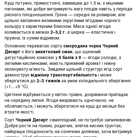
Кущі потужні, прямостоячі, заввишки до 1,5 м, з міцними
пагонами, які добре витримують вагу плодів навіть у періоди
рясного плодоношення. Грона — середні за розміром, але
щільно заповнені великими округлими ягодами чорного
кольору з характерним блиском. Маса однієї ягоди
коливається в межах
2–3,2 г
, а шкірка — еластична і
пружна, із сухим відривом.
Основною перевагою сорту
смородина чорна Чорний
Десерт
є його
винятковий смак
, що оцінений
дегустаційною комісією у
9 балів з 9
— ягоди солодкі, з
легкими кислинками, мають приємний аромат і ніжну
зеленувату м’якоть. Завдяки щільній структурі ягід сорт
демонструє
відмінну транспортабельність
і може
зберігатися до
2–3 тижнів
за умов холодильного зберігання
(+1…+5 °C).
Цвітіння відбувається у квітні–травні, дозрівання припадає
на середину липня. Ягоди визрівають одночасно, не
обсипаються, і можуть зберігатися на кущі до місяця без
втрати якості.
Сорт
Чорний Десерт
самоплідний, не потребує запилювачів.
Добре росте на пухких, родючих, злегка кислих ґрунтах,
найкраще плодоносить на сонячних ділянках, хоча витримує