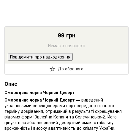
99
грн
Немає в наявності
Повідомити про надходження
До обраного
Опис
Смородина чорна Чорний Десерт
Смородина чорна Чорний Десерт
— виведений
українськими селекціонерами сорт середньо-пізнього
терміну дозрівання, отриманий в результаті схрещування
відомих форм Ювілейна Копаня та Селечинська-2. Його
цінують за збалансований десертний смак, стабільну
врожайність і високу адаптивність до клімату України.