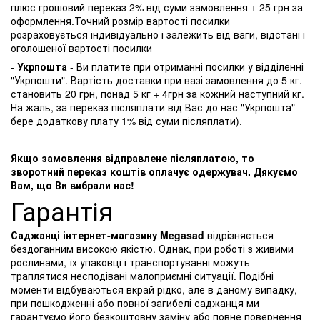
плюс грошовий переказ 2% від суми замовлення + 25 грн за
оформлення.Точний розмір вартості посилки
розраховується індивідуально і залежить від ваги, відстані і
оголошеної вартості посилки
-
Укрпошта
- Ви платите при отриманні посилки у відділенні
"Укрпошти". Вартість доставки при вазі замовлення до 5 кг.
становить 20 грн, понад 5 кг + 4грн за кожний наступний кг.
На жаль, за переказ післяплати від Вас до нас "Укрпошта"
бере додаткову плату 1% від суми післяплати).
Якщо замовлення відправлене післяплатою, то
зворотний переказ коштів оплачує одержувач. Дякуємо
Вам, що Ви вибрали нас!
Гарантія
Саджанці інтернет-магазину Megasad
відрізняється
бездоганним високою якістю. Однак, при роботі з живими
рослинами, їх упаковці і транспортуванні можуть
траплятися несподівані малоприємні ситуації. Подібні
моменти відбуваються вкрай рідко, але в даному випадку,
при пошкодженні або повної загибелі саджанця ми
гарантуємо його безкоштовну заміну або повне повернення