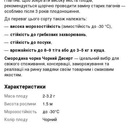
і півтінь. Щоб зберігати високу якість плодів,
рекомендується щорічно проводити заміну старих пагонів —
особливо після 3 років плодоношення.
До переваг цього сорту також належать:
висока морозостійкість
(зимостійкість до -30 °C),
стійкість до грибкових захворювань
,
стійкість до посухи
,
врожайність до 8–9 т/га або до 3–5 кг з куща
.
Смородина чорна Чорний Десерт
— ідеальний вибір для
свіжого споживання, консервації, заморожування та
реалізації на ринку завдяки своїм товарним і смаковим
якостям.
Характеристики
Маса плоду
2-3.2 г
Висота рослини
1.5 м
Морозостійкість
до -30°С
Колір плоду
Чорний