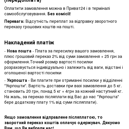
Оплатити замовлення можна в Приват24 і в терміналі
самообслуговування.
Без комісії!
Перевага:
Відсутність переплат за відправку зворотного
переказу грошових коштів на пошті.
Накладений платіж
-
Нова пошта
- Плата за пересилку вашого замовлення,
плюс грошовий переказ 2% від суми замовлення + 25 грн за
оформлення.Точний розмір вартості посилки
розраховується індивідуально і залежить від ваги, відстані і
оголошеної вартості посилки
-
Укрпошта
- Ви платите при отриманні посилки у відділенні
"Укрпошти". Вартість доставки при вазі замовлення до 5 кг.
становить 20 грн, понад 5 кг + 4грн за кожний наступний кг.
На жаль, за переказ післяплати від Вас до нас "Укрпошта"
бере додаткову плату 1% від суми післяплати).
Якщо замовлення відправлене післяплатою, то
зворотний переказ коштів оплачує одержувач. Дякуємо
Вам, що Ви вибрали нас!