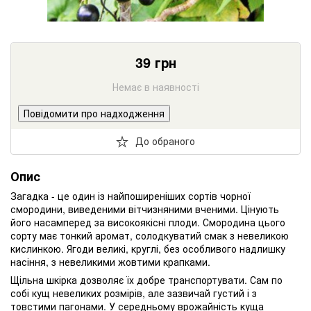
39
грн
Немає в наявності
Повідомити про надходження
До обраного
Опис
Загадка - це один із найпоширеніших сортів чорної
смородини, виведеними вітчизняними вченими. Цінують
його насамперед за високоякісні плоди. Смородина цього
сорту має тонкий аромат, солодкуватий смак з невеликою
кислинкою. Ягоди великі, круглі, без особливого надлишку
насіння, з невеликими жовтими крапками.
Щільна шкірка дозволяє їх добре транспортувати. Сам по
собі кущ невеликих розмірів, але зазвичай густий і з
товстими пагонами. У середньому врожайність куща