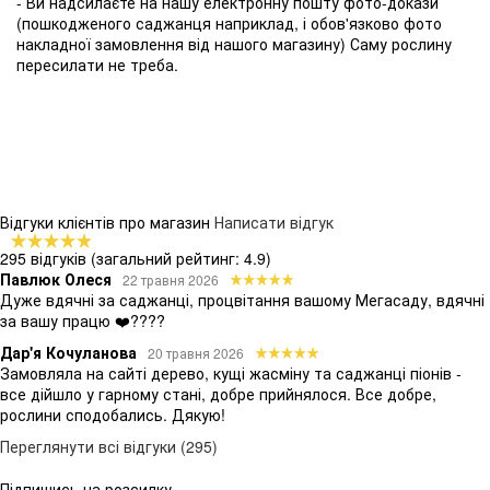
- Ви надсилаєте на нашу електронну пошту фото-докази
(пошкодженого саджанця наприклад, і обов'язково фото
накладної замовлення від нашого магазину) Саму рослину
пересилати не треба.
Відгуки клієнтів про магазин
Написати відгук
295 відгуків
(загальний рейтинг: 4.9)
Павлюк Олеся
22 травня 2026
Дуже вдячні за саджанці, процвітання вашому Мегасаду, вдячні
за вашу працю ❤️????
Дар'я Кочуланова
20 травня 2026
Замовляла на сайті дерево, кущі жасміну та саджанці піонів -
все дійшло у гарному стані, добре прийнялося. Все добре,
рослини сподобались. Дякую!
Переглянути всі відгуки (295)
Підпишись на розсилку