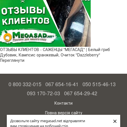
ОТЗЫВЫ КЛИЕНТОВ - САЖЕНЦЫ "МЕГАСАД" | Белый гриб
Дубовик, Кампсис оранжевый, Очиток "Dazzleberry"
Переглянути
0 800 332-015
067 654-16-41
050 515-46-13
093 170-72-03
067 654-29-42
Контакти
Повна версія сайту
×
Дозвольте сайту megasad.net відправляти
© 2015—2026
вам сповіщення на робочий стіл.