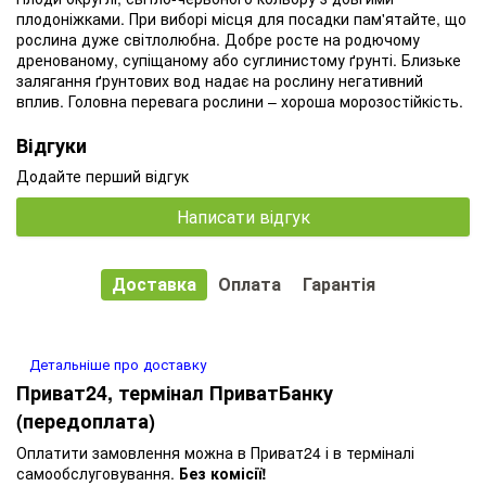
плодоніжками. При виборі місця для посадки пам'ятайте, що
рослина дуже світлолюбна. Добре росте на родючому
дренованому, супіщаному або суглинистому ґрунті. Близьке
залягання ґрунтових вод надає на рослину негативний
вплив. Головна перевага рослини – хороша морозостійкість.
Відгуки
Додайте перший відгук
Написати відгук
Доставка
Оплата
Гарантія
Детальніше про доставку
Приват24, термінал ПриватБанку
(передоплата)
Оплатити замовлення можна в Приват24 і в терміналі
самообслуговування.
Без комісії!