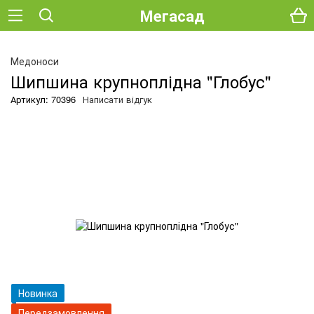
Мегасад
О
Медоноси
Шипшина крупноплідна "Глобус"
Артикул: 70396
Написати відгук
Новинка
Передзамовлення