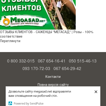
ОТЗЫВЫ КЛИЕНТОВ - САЖЕНЦЫ "МЕГАСАД" | Розы - 100%
соответствие
Переглянути
0 800 332-015
067 654-16-41
050 515-46-13
093 170-72-03
067 654-29-42
Контакти
Повна версія сайту
×
Дозвольте сайту megasad.net відправляти
© 2015—2026
вам сповіщення на робочий стіл.
Megasad – гарантія високого врожаю
Powered by SendPulse
рус (країна-терорист)