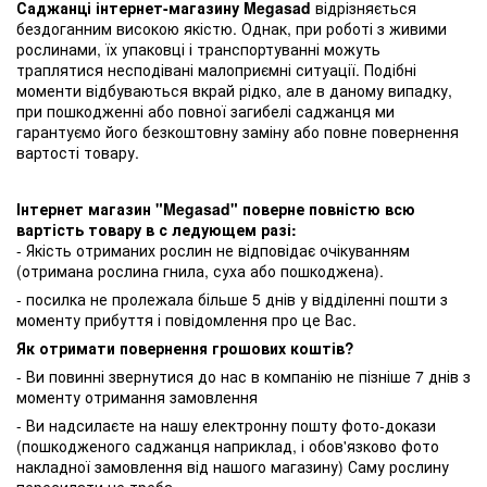
Саджанці інтернет-магазину Megasad
відрізняється
бездоганним високою якістю. Однак, при роботі з живими
рослинами, їх упаковці і транспортуванні можуть
траплятися несподівані малоприємні ситуації. Подібні
моменти відбуваються вкрай рідко, але в даному випадку,
при пошкодженні або повної загибелі саджанця ми
гарантуємо його безкоштовну заміну або повне повернення
вартості товару.
Інтернет магазин "Megasad" поверне повністю всю
вартість товару в с ледующем разі:
- Якість отриманих рослин не відповідає очікуванням
(отримана рослина гнила, суха або пошкоджена).
- посилка не пролежала більше 5 днів у відділенні пошти з
моменту прибуття і повідомлення про це Вас.
Як отримати повернення грошових коштів?
- Ви повинні звернутися до нас в компанію не пізніше 7 днів з
моменту отримання замовлення
- Ви надсилаєте на нашу електронну пошту фото-докази
(пошкодженого саджанця наприклад, і обов'язково фото
накладної замовлення від нашого магазину) Саму рослину
пересилати не треба.