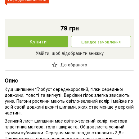
79
грн
Купити
Швидке замовлення
Увійти, щоб відобразити знижку
До обраного
Опис
Кущ шипшини "Глобус" середньорослий, гілки середньої
довжини, товсті та вигнуті. Верхівки гілок злегка звисають
униз. Пагони рослини мають світло-зелений колір і майже по
всій своїй довжині вкриті шипами, яких стає менше у верхній
частині.
Великий лист шипшини має світло-зелений колір, листова
пластинка матова, гола і шкіряста. Обідок листа усіяний
тупими зубчиками. Середня маса плодів становить 3,5 г.
Плоди округлі, світло-червоного кольору з довгими