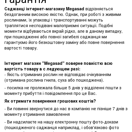
Саджанці інтернет-магазину Megasad
відрізняється
бездоганним високою якістю. Однак, при роботі з живими
рослинами, їх упаковці і транспортуванні можуть
траплятися несподівані малоприємні ситуації. Подібні
моменти відбуваються вкрай рідко, але в даному випадку,
при пошкодженні або повної загибелі саджанця ми
гарантуємо його безкоштовну заміну або повне повернення
вартості товару.
Інтернет магазин "Megasad" поверне повністю всю
вартість товару в с ледующем разі:
- Якість отриманих рослин не відповідає очікуванням
(отримана рослина гнила, суха або пошкоджена).
- посилка не пролежала більше 5 днів у відділенні пошти з
моменту прибуття і повідомлення про це Вас.
Як отримати повернення грошових коштів?
- Ви повинні звернутися до нас в компанію не пізніше 7 днів з
моменту отримання замовлення
- Ви надсилаєте на нашу електронну пошту фото-докази
(пошкодженого саджанця наприклад, і обов'язково фото