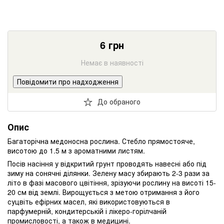
6
грн
Немає в наявності
Повідомити про надходження
До обраного
Опис
Багаторічна медоносна рослина. Стебло прямостояче,
висотою до 1.5 м з ароматними листям.
Посів насіння у відкритий грунт проводять навесні або під
зиму на сонячні ділянки. Зелену масу збирають 2-3 рази за
літо в фазі масового цвітіння, зрізуючи рослину на висоті 15-
20 см від землі. Вирощується з метою отримання з його
суцвіть ефірних масел, які використовуються в
парфумерній, кондитерській і лікеро-горілчаній
промисловості, а також в медицині.