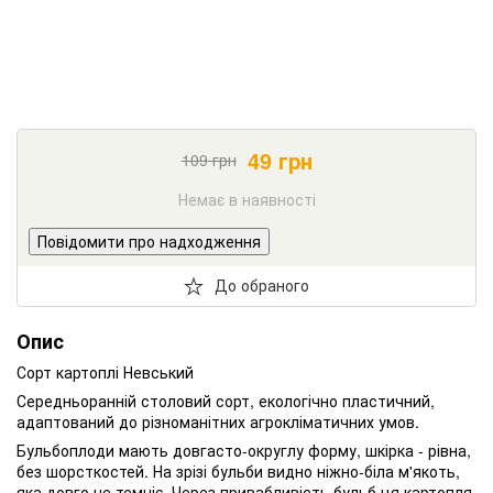
49
грн
109
грн
Немає в наявності
Повідомити про надходження
До обраного
Опис
Сорт картоплі Невський
Середньоранній столовий сорт, екологічно пластичний,
адаптований до різноманітних агрокліматичних умов.
Бульбоплоди мають довгасто-округлу форму, шкірка - рівна,
без шорсткостей. На зрізі бульби видно ніжно-біла м'якоть,
яка довго не темніє. Через привабливість бульб ця картопля