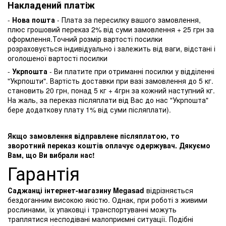
Накладений платіж
-
Нова пошта
- Плата за пересилку вашого замовлення,
плюс грошовий переказ 2% від суми замовлення + 25 грн за
оформлення.Точний розмір вартості посилки
розраховується індивідуально і залежить від ваги, відстані і
оголошеної вартості посилки
-
Укрпошта
- Ви платите при отриманні посилки у відділенні
"Укрпошти". Вартість доставки при вазі замовлення до 5 кг.
становить 20 грн, понад 5 кг + 4грн за кожний наступний кг.
На жаль, за переказ післяплати від Вас до нас "Укрпошта"
бере додаткову плату 1% від суми післяплати).
Якщо замовлення відправлене післяплатою, то
зворотний переказ коштів оплачує одержувач. Дякуємо
Вам, що Ви вибрали нас!
Гарантія
Саджанці інтернет-магазину Megasad
відрізняється
бездоганним високою якістю. Однак, при роботі з живими
рослинами, їх упаковці і транспортуванні можуть
траплятися несподівані малоприємні ситуації. Подібні