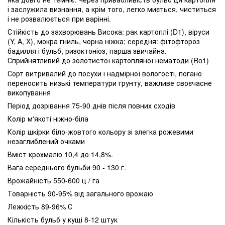
і заслужила визнання, а крім того, легко миється, чиститься
і не розвалюється при варінні.
Стійкість до захворювань Висока: рак картоплі (D1), віруси
(Y, A, X), мокра гниль, чорна ніжка; середня: фітофтороз
бадилля і бульб, ризоктоніоз, парша звичайна.
Сприйнятливий до золотистої картопляної нематоди (Ro1)
Сорт витривалий до посухи і надмірної вологості, погано
переносить низькі температури грунту, важливе своєчасне
викопування
Період дозрівання 75-90 днів після повних сходів
Колір м'якоті ніжно-біла
Колір шкірки біло-жовтого кольору зі злегка рожевими
незаглиблений очками
Вміст крохмалю 10,4 до 14,8%.
Вага середнього бульби 90 - 130 г.
Врожайність 550-600 ц / га
Товарність 90-95% від загального врожаю
Лежкість 89-96% С
Кількість бульб у кущі 8-12 штук