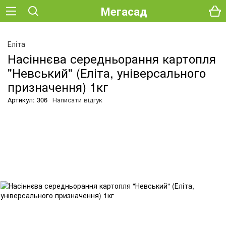
Мегасад
О
Еліта
Насіннєва середньорання картопля
"Невський" (Еліта, універсального
призначення) 1кг
Артикул: 306
Написати відгук