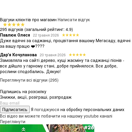
Відгуки клієнтів про магазин
Написати відгук
295 відгуків
(загальний рейтинг: 4.9)
Павлюк Олеся
22 травня 2026
Дуже вдячні за саджанці, процвітання вашому Мегасаду, вдячні
за вашу працю ❤️????
Дар'я Кочуланова
20 травня 2026
Замовляла на сайті дерево, кущі жасміну та саджанці піонів -
все дійшло у гарному стані, добре прийнялося. Все добре,
рослини сподобались. Дякую!
Переглянути всі відгуки (295)
Підпишись на розсилку
Знижки, акції, розіграші, розпродаж
Підписатись
Я
погоджуюся
на обробку персональних даних
Всі відео ви можете побачити на нашому youtube каналі
Переглянути