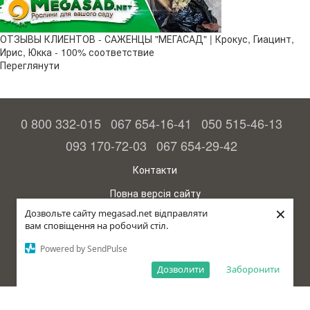
ОТЗЫВЫ КЛИЕНТОВ - САЖЕНЦЫ "МЕГАСАД" | Крокус, Гиацинт,
Ирис, Юкка - 100% соответствие
Переглянути
0 800 332-015
067 654-16-41
050 515-46-13
093 170-72-03
067 654-29-42
Контакти
Повна версія сайту
×
Дозвольте сайту megasad.net відправляти
© 2015—2026
вам сповіщення на робочий стіл.
Megasad – гарантія високого врожаю
Powered by SendPulse
рус (країна-терорист)
Дозволити
Заборонити