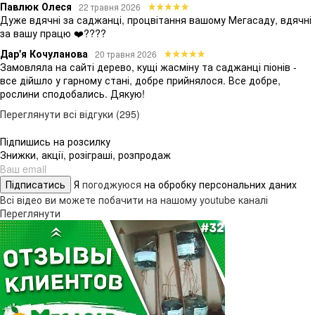
Павлюк Олеся
22 травня 2026
Дуже вдячні за саджанці, процвітання вашому Мегасаду, вдячні
за вашу працю ❤️????
Дар'я Кочуланова
20 травня 2026
Замовляла на сайті дерево, кущі жасміну та саджанці піонів -
все дійшло у гарному стані, добре прийнялося. Все добре,
рослини сподобались. Дякую!
Переглянути всі відгуки (295)
Підпишись на розсилку
Знижки, акції, розіграші, розпродаж
Підписатись
Я
погоджуюся
на обробку персональних даних
Всі відео ви можете побачити на нашому youtube каналі
Переглянути