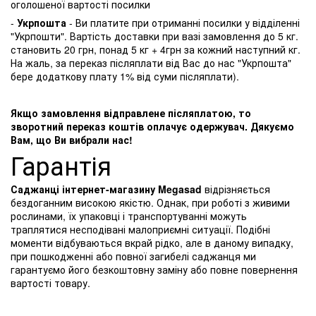
оголошеної вартості посилки
-
Укрпошта
- Ви платите при отриманні посилки у відділенні
"Укрпошти". Вартість доставки при вазі замовлення до 5 кг.
становить 20 грн, понад 5 кг + 4грн за кожний наступний кг.
На жаль, за переказ післяплати від Вас до нас "Укрпошта"
бере додаткову плату 1% від суми післяплати).
Якщо замовлення відправлене післяплатою, то
зворотний переказ коштів оплачує одержувач. Дякуємо
Вам, що Ви вибрали нас!
Гарантія
Саджанці інтернет-магазину Megasad
відрізняється
бездоганним високою якістю. Однак, при роботі з живими
рослинами, їх упаковці і транспортуванні можуть
траплятися несподівані малоприємні ситуації. Подібні
моменти відбуваються вкрай рідко, але в даному випадку,
при пошкодженні або повної загибелі саджанця ми
гарантуємо його безкоштовну заміну або повне повернення
вартості товару.