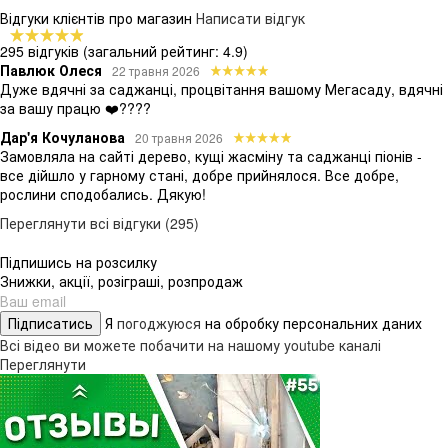
Відгуки клієнтів про магазин
Написати відгук
295 відгуків
(загальний рейтинг: 4.9)
Павлюк Олеся
22 травня 2026
Дуже вдячні за саджанці, процвітання вашому Мегасаду, вдячні
за вашу працю ❤️????
Дар'я Кочуланова
20 травня 2026
Замовляла на сайті дерево, кущі жасміну та саджанці піонів -
все дійшло у гарному стані, добре прийнялося. Все добре,
рослини сподобались. Дякую!
Переглянути всі відгуки (295)
Підпишись на розсилку
Знижки, акції, розіграші, розпродаж
Підписатись
Я
погоджуюся
на обробку персональних даних
Всі відео ви можете побачити на нашому youtube каналі
Переглянути