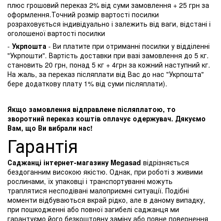
плюс грошовий переказ 2% від суми замовлення + 25 грн за
оформлення.Точний розмір вартості посилки
розраховується індивідуально і залежить від ваги, відстані і
оголошеної вартості посилки
-
Укрпошта
- Ви платите при отриманні посилки у відділенні
"Укрпошти". Вартість доставки при вазі замовлення до 5 кг.
становить 20 грн, понад 5 кг + 4грн за кожний наступний кг.
На жаль, за переказ післяплати від Вас до нас "Укрпошта"
бере додаткову плату 1% від суми післяплати).
Якщо замовлення відправлене післяплатою, то
зворотний переказ коштів оплачує одержувач. Дякуємо
Вам, що Ви вибрали нас!
Гарантія
Саджанці інтернет-магазину Megasad
відрізняється
бездоганним високою якістю. Однак, при роботі з живими
рослинами, їх упаковці і транспортуванні можуть
траплятися несподівані малоприємні ситуації. Подібні
моменти відбуваються вкрай рідко, але в даному випадку,
при пошкодженні або повної загибелі саджанця ми
гарантуємо його безкоштовну заміну або повне повернення