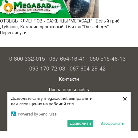
ОТЗЫВЫ КЛИЕНТОВ - САЖЕНЦЫ "МЕГАСАД" | Белый гриб
Дубовик, Кампсис оранжевый, Очиток "Dazzleberry"
Переглянути
0 800 332-015
067 654-16-41
050 515-46-13
093 170-72-03
067 654-29-42
Контакти
Повна версія сайту
×
Дозвольте сайту megasad.net відправляти
© 2015—2026
вам сповіщення на робочий стіл.
Megasad – гарантія високого врожаю
Powered by SendPulse
рус (країна-терорист)
Дозволити
Заборонити