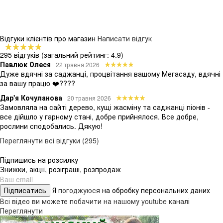
Відгуки клієнтів про магазин
Написати відгук
295 відгуків
(загальний рейтинг: 4.9)
Павлюк Олеся
22 травня 2026
Дуже вдячні за саджанці, процвітання вашому Мегасаду, вдячні
за вашу працю ❤️????
Дар'я Кочуланова
20 травня 2026
Замовляла на сайті дерево, кущі жасміну та саджанці піонів -
все дійшло у гарному стані, добре прийнялося. Все добре,
рослини сподобались. Дякую!
Переглянути всі відгуки (295)
Підпишись на розсилку
Знижки, акції, розіграші, розпродаж
Підписатись
Я
погоджуюся
на обробку персональних даних
Всі відео ви можете побачити на нашому youtube каналі
Переглянути