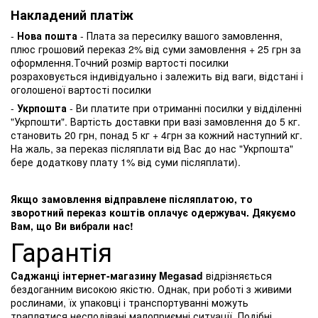
Накладений платіж
-
Нова пошта
- Плата за пересилку вашого замовлення,
плюс грошовий переказ 2% від суми замовлення + 25 грн за
оформлення.Точний розмір вартості посилки
розраховується індивідуально і залежить від ваги, відстані і
оголошеної вартості посилки
-
Укрпошта
- Ви платите при отриманні посилки у відділенні
"Укрпошти". Вартість доставки при вазі замовлення до 5 кг.
становить 20 грн, понад 5 кг + 4грн за кожний наступний кг.
На жаль, за переказ післяплати від Вас до нас "Укрпошта"
бере додаткову плату 1% від суми післяплати).
Якщо замовлення відправлене післяплатою, то
зворотний переказ коштів оплачує одержувач. Дякуємо
Вам, що Ви вибрали нас!
Гарантія
Саджанці інтернет-магазину Megasad
відрізняється
бездоганним високою якістю. Однак, при роботі з живими
рослинами, їх упаковці і транспортуванні можуть
траплятися несподівані малоприємні ситуації. Подібні