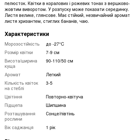
пелюсток. Квітки в коралових і рожевих тонах з вершково-
жовтим виворотом. У розпуску може показати серединку.
Листя велике, глянсове. Має стійкий, незвичайний аромат
листя хризантем, стиглих бананів, чаю.
Характеристики
Морозостійкість
до -27°C
Розмір квітки
7-9 см
Висота/ширина
90-110/50 см
куща
Аромат
Легкий
Кількість квіток
3-5
на стеблі
Цвітіння
Повторно-квітуча
Підщепа
Шипшина
Розташування
Сонце/півтінь
рослини
Вік саджанця
1 рік