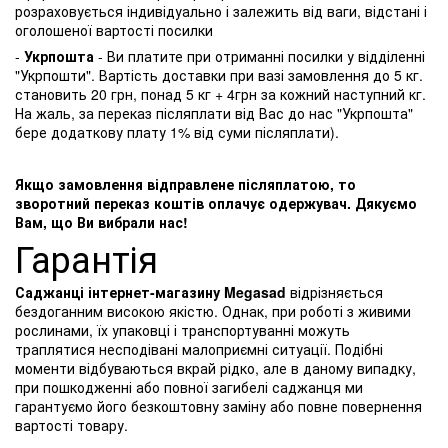
розраховується індивідуально і залежить від ваги, відстані і
оголошеної вартості посилки
-
Укрпошта
- Ви платите при отриманні посилки у відділенні
"Укрпошти". Вартість доставки при вазі замовлення до 5 кг.
становить 20 грн, понад 5 кг + 4грн за кожний наступний кг.
На жаль, за переказ післяплати від Вас до нас "Укрпошта"
бере додаткову плату 1% від суми післяплати).
Якщо замовлення відправлене післяплатою, то
зворотний переказ коштів оплачує одержувач. Дякуємо
Вам, що Ви вибрали нас!
Гарантія
Саджанці інтернет-магазину Megasad
відрізняється
бездоганним високою якістю. Однак, при роботі з живими
рослинами, їх упаковці і транспортуванні можуть
траплятися несподівані малоприємні ситуації. Подібні
моменти відбуваються вкрай рідко, але в даному випадку,
при пошкодженні або повної загибелі саджанця ми
гарантуємо його безкоштовну заміну або повне повернення
вартості товару.