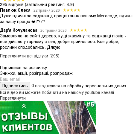
295 відгуків
(загальний рейтинг: 4.9)
Павлюк Олеся
22 травня 2026
Дуже вдячні за саджанці, процвітання вашому Мегасаду, вдячні
за вашу працю ❤️????
Дар'я Кочуланова
20 травня 2026
Замовляла на сайті дерево, кущі жасміну та саджанці піонів -
все дійшло у гарному стані, добре прийнялося. Все добре,
рослини сподобались. Дякую!
Переглянути всі відгуки (295)
Підпишись на розсилку
Знижки, акції, розіграші, розпродаж
Підписатись
Я
погоджуюся
на обробку персональних даних
Всі відео ви можете побачити на нашому youtube каналі
Переглянути