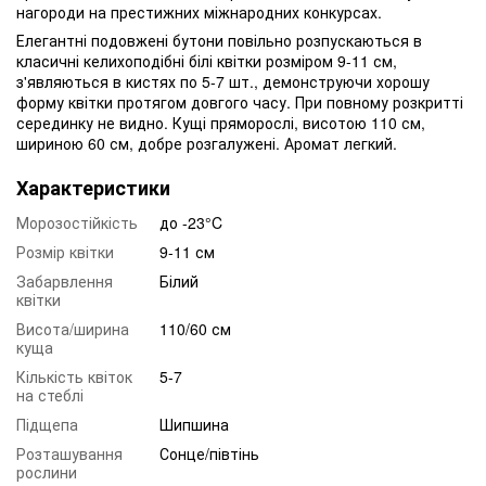
нагороди на престижних міжнародних конкурсах.
Елегантні подовжені бутони повільно розпускаються в
класичні келихоподібні білі квітки розміром 9-11 см,
з'являються в кистях по 5-7 шт., демонструючи хорошу
форму квітки протягом довгого часу. При повному розкритті
серединку не видно. Кущі пряморослі, висотою 110 см,
шириною 60 см, добре розгалужені. Аромат легкий.
Характеристики
Морозостійкість
до -23°C
Розмір квітки
9-11 см
Забарвлення
Білий
квітки
Висота/ширина
110/60 см
куща
Кількість квіток
5-7
на стеблі
Підщепа
Шипшина
Розташування
Сонце/півтінь
рослини