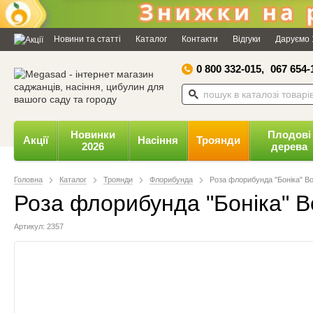
Дозвольте сайту megasad.net
відправляти вам сповіщення на
Новини та статті
Каталог
Контакти
Відгуки
Даруємо 
робочий стіл.
0 800 332-015,
067 654-
Заборонити
Доз
Powered by SendPulse
Новинки
Плодові
Акції
Насіння
Троянди
2026
дерева
Головна
Каталог
Троянди
Флорибунда
Роза флорибунда "Боніка" Bo
Роза флорибунда "Боніка" B
Артикул: 2357