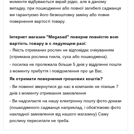
моменти відбуваються вкрай рідко, але в даному
випадку, при пошкодженні або повної загибелі саджанця
ми гарантуємо його безкоштовну заміну або повне
повернення вартості товару.
Інтернет магазин "Megasad" поверне повністю всю
вартість товару в с ледующем разі:
- Якість отриманих рослин не відповідає очікуванням
(отримана рослина гнила, суха або пошкоджена).
- посилка не пролежала більше 5 днів у відділенні пошти
з моменту прибуття і повідомлення про це Вас.
Як отримати повернення грошових коштів?
- Ви повинні звернутися до нас в компанію не пізніше 7
днів з моменту отримання замовлення
- Ви надсилаєте на нашу електронну пошту фото-докази
(пошкодженого саджанця наприклад, і обов'язково фото
накладної замовлення від нашого магазину) Саму
рослину пересилати не треба.