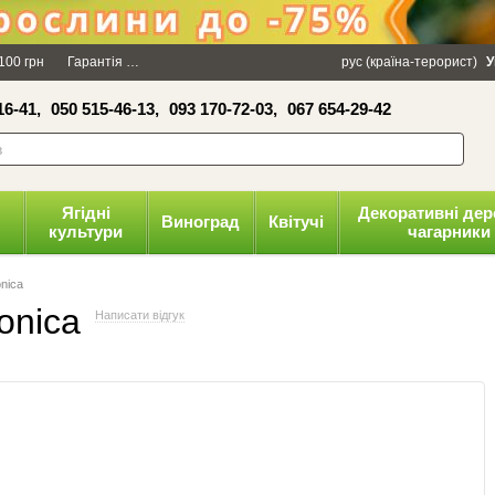
×
100 грн
Гарантія
Упаковка
Оплата і доставка
рус (країна-терорист)
Політика конфіденці
У
16-41,
050 515-46-13,
093 170-72-03,
067 654-29-42
волити
Ягідні
Декоративні дер
Виноград
Квітучі
культури
чагарники
nica
onica
Написати відгук