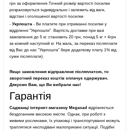
грн за оформлення.Точний розмір вартості посилки
розраховується індивідуально і залежить від ваги,
відстані і оголошеної вартості посилки
-
Укрпошта
- Ви платите при отриманні посилки у
відділенні "Укрпошти". Вартість доставки при вазі
замовлення до 5 кг. становить 20 грн, понад 5 кг + 4грн
за кожний наступний кг. На жаль, за переказ післяплати
від Вас до нас "Укрпошта" бере додаткову плату 1% від
суми післяплати).
Якщо замовлення відправлене післяплатою, то
зворотний переказ коштів оплачує одержувач.
Дякуємо Вам, що Ви вибрали нас!
Гарантія
Саджанці інтернет-магазину Megasad
відрізняється
бездоганним високою якістю. Однак, при роботі з
живими рослинами, їх упаковці і транспортуванні можуть
траплятися несподівані малоприємні ситуації. Подібні