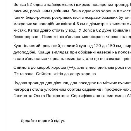
Bonica 82-одна з найвідоміших і широко поширених троянд. Ц
рясним, розкішним цвітінням. Вона однаково хороша в якості
Квітки блідо-рожеві, розкриваються з яскраво-рожевих бутон
махрових чашоподібних квіток 4-6 см в діаметрі з хвилястим
кистях. Квітки довго стоять у воді. У Bonica 82 дуже тривал
безперервне.. Після квіток з'являються яскраво-червоні плод
Кущ гіллястий, розлогий, великий кущ від 120 до 150 см, ши
дугоподібні. Краще виглядає при обрізанні навесні на полови
часто з'являється чорна плямистість, але це не заважає цвіт
Стійкість до хвороб хороша (++), але в несприятливі роки по
П'ята зона. Стійкість квітів до дощу хороша.
Чудова троянда для ділянок, для посадках на міських вулиця
нагород і стала улюбленим сортом садівників і професійних
Галина та Ольга Панкратови. Сертифікована за системою A
Додайте перший відгук