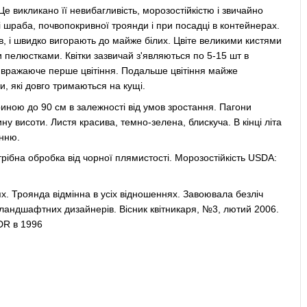
е викликано її невибагливість, морозостійкістю і звичайно
 шраба, почвопокривної троянди і при посадці в контейнерах.
ів, і швидко вигорають до майже білих. Цвіте великими кистями
и пелюстками. Квітки зазвичай з'являються по 5-15 шт в
е і вражаюче перше цвітіння. Подальше цвітіння майже
и, які довго тримаються на кущі.
риною до 90 см в залежності від умов зростання. Пагони
ну висоти. Листя красива, темно-зелена, блискуча. В кінці літа
інню.
трібна обробка від чорної плямистості. Морозостійкість USDA:
х. Троянда відмінна в усіх відношеннях. Завоювала безліч
 ландшафтних дизайнерів. Вісник квітникаря, №3, лютий 2006.
DR в 1996