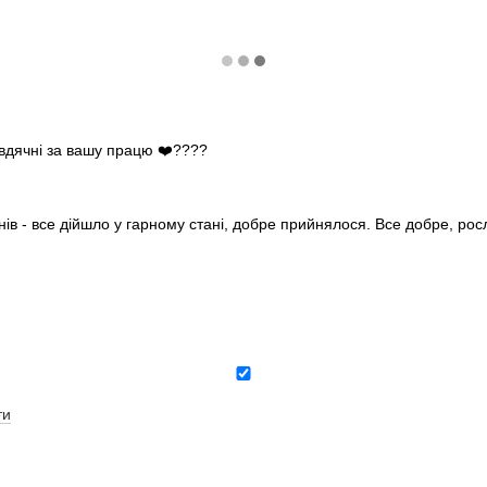
 вдячні за вашу працю ❤️????
нів - все дійшло у гарному стані, добре прийнялося. Все добре, ро
ти