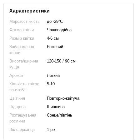
Характеристики
Морозостійкість
до -29°C
Фотма квітки
Чашоподібна
Розмір квітки
4-6 см
Забарвлення
Рожевий
квітки
Висота/ширина
120-150 / 90 см
куща
Аромат
Легкий
Кількість квіток
5-10
на стеблі
Цвітіння
Повторно-квітуча
Підщепа
Шипшина
Розташування
Сонце/півтінь
рослини
Вік саджанця
1 рік