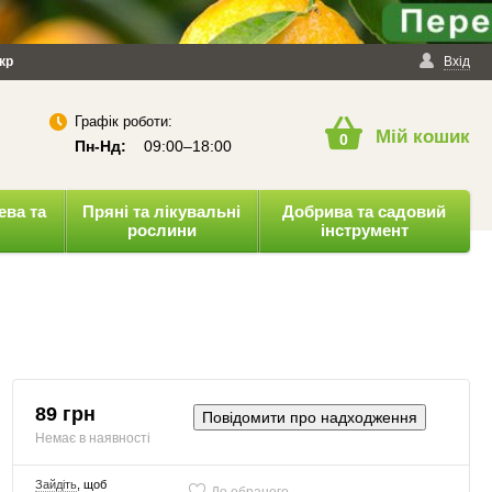
йності
кр
Публічна оферта
Вхід
Графік роботи:
Мій кошик
0
Пн-Нд:
09:00–18:00
ева та
Пряні та лікувальні
Добрива та садовий
рослини
інструмент
89 грн
Повідомити про надходження
Немає в наявності
Зайдіть
, щоб