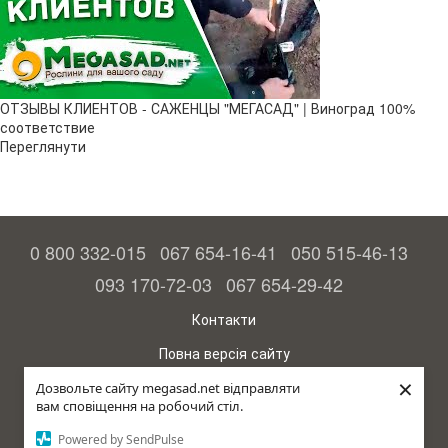
ОТЗЫВЫ КЛИЕНТОВ - САЖЕНЦЫ "МЕГАСАД" | Виноград 100%
соответствие
Переглянути
0 800 332-015
067 654-16-41
050 515-46-13
093 170-72-03
067 654-29-42
Контакти
Повна версія сайту
×
© 2015—2026
Дозвольте сайту megasad.net відправляти
Megasad – гарантія високого врожаю
вам сповіщення на робочий стіл.
Powered by SendPulse
рус (країна-терорист)