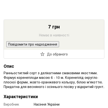
7
грн
Немає в наявності
Повідомити про надходження
До обраного
Опис
Ранньостиглий сорт з делікатними смаковими якостями.
Формує коренеплоди масою 6 - 10 м. Коренеплід округло-
плоскої форми, жовто-оранжевого кольору, білою м'якоттю.
Придатна для весняного і осіннього посіву у відкритий грунт.
Характеристики
Виробник
Насіння України