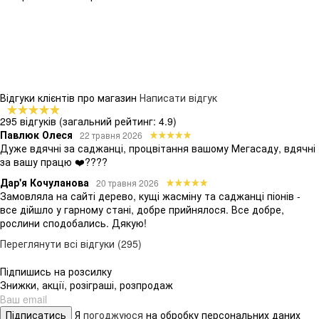
Відгуки клієнтів про магазин
Написати відгук
295 відгуків
(загальний рейтинг: 4.9)
Павлюк Олеся
22 травня 2026
Дуже вдячні за саджанці, процвітання вашому Мегасаду, вдячні
за вашу працю ❤️????
Дар'я Кочуланова
20 травня 2026
Замовляла на сайті дерево, кущі жасміну та саджанці піонів -
все дійшло у гарному стані, добре прийнялося. Все добре,
рослини сподобались. Дякую!
Переглянути всі відгуки (295)
Підпишись на розсилку
Знижки, акції, розіграші, розпродаж
Підписатись
Я
погоджуюся
на обробку персональних даних