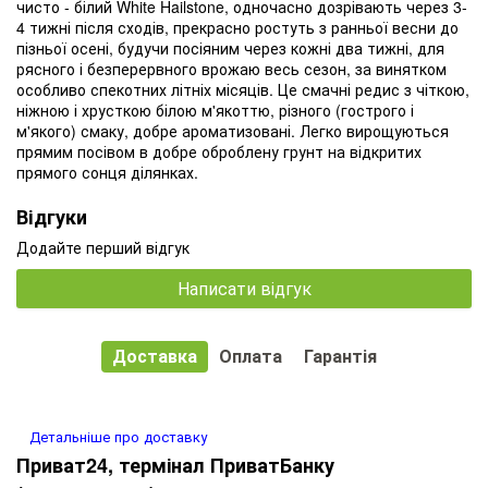
чисто - білий White Hailstone, одночасно дозрівають через 3-
4 тижні після сходів, прекрасно ростуть з ранньої весни до
пізньої осені, будучи посіяним через кожні два тижні, для
рясного і безперервного врожаю весь сезон, за винятком
особливо спекотних літніх місяців. Це смачні редис з чіткою,
ніжною і хрусткою білою м'якоттю, різного (гострого і
м'якого) смаку, добре ароматизовані. Легко вирощуються
прямим посівом в добре оброблену грунт на відкритих
прямого сонця ділянках.
Відгуки
Додайте перший відгук
Написати відгук
Доставка
Оплата
Гарантія
Детальніше про доставку
Приват24, термінал ПриватБанку