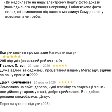
- Ви надсилаєте на нашу електронну пошту фото-докази
(пошкодженого саджанця наприклад, і обов'язково фото
накладної замовлення від нашого магазину) Саму рослину
пересилати не треба.
Відгуки клієнтів про магазин
Написати відгук
295 відгуків
(загальний рейтинг: 4.9)
Павлюк Олеся
22 травня 2026
Дуже вдячні за саджанці, процвітання вашому Мегасаду, вдячні
за вашу працю ❤️????
Дар'я Кочуланова
20 травня 2026
Замовляла на сайті дерево, кущі жасміну та саджанці піонів -
все дійшло у гарному стані, добре прийнялося. Все добре,
рослини сподобались. Дякую!
Переглянути всі відгуки (295)