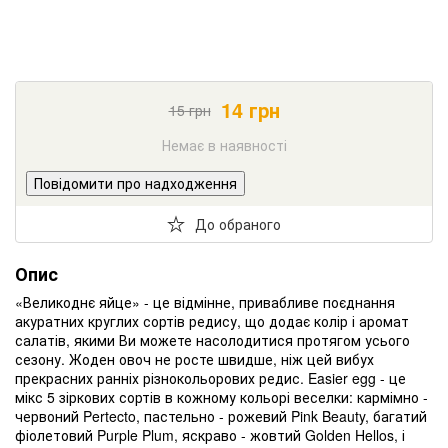
14
грн
15
грн
Немає в наявності
Повідомити про надходження
До обраного
Опис
«Великоднє яйце» - це відмінне, привабливе поєднання
акуратних круглих сортів редису, що додає колір і аромат
салатів, якими Ви можете насолодитися протягом усього
сезону. Жоден овоч не росте швидше, ніж цей вибух
прекрасних ранніх різнокольорових редис. Easier egg - це
мікс 5 зіркових сортів в кожному кольорі веселки: кармімно -
червоний Pertecto, пастельно - рожевий Pink Beauty, багатий
фіолетовий Purple Plum, яскраво - жовтий Golden Hellos, і