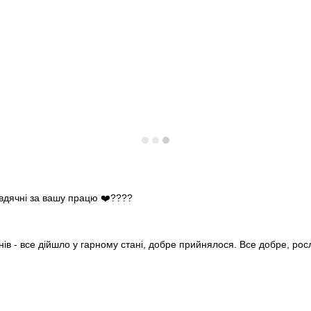
 вдячні за вашу працю ❤️????
нів - все дійшло у гарному стані, добре прийнялося. Все добре, ро