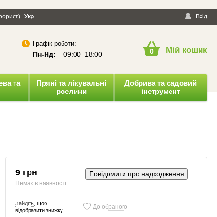
ерорист)
онфіденційності
Укр
Публічна оферта
Вхід
Графік роботи:
Мій кошик
0
Пн-Нд:
09:00–18:00
ева та
Пряні та лікувальні
Добрива та садовий
рослини
інструмент
9 грн
Повідомити про надходження
Немає в наявності
Зайдіть
, щоб
До обраного
відобразити знижку