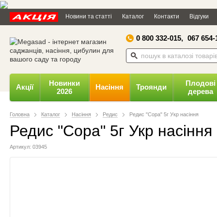
Дозвольте сайту megasad.net
Новини та статті
Каталог
Контакти
Відгуки
відправляти вам сповіщення на
робочий стіл.
0 800 332-015,
067 654-
Заборонити
Доз
Powered by SendPulse
Новинки
Плодові
Акції
Насіння
Троянди
2026
дерева
Головна
Каталог
Насіння
Редис
Редис "Сора" 5г Укр насіння
Редис "Сора" 5г Укр насіння
Артикул: 03945