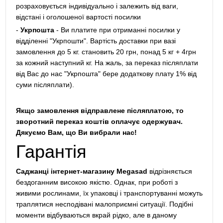
розраховується індивідуально і залежить від ваги,
відстані і оголошеної вартості посилки
-
Укрпошта
- Ви платите при отриманні посилки у
відділенні "Укрпошти". Вартість доставки при вазі
замовлення до 5 кг. становить 20 грн, понад 5 кг + 4грн
за кожний наступний кг. На жаль, за переказ післяплати
від Вас до нас "Укрпошта" бере додаткову плату 1% від
суми післяплати).
Якщо замовлення відправлене післяплатою, то
зворотний переказ коштів оплачує одержувач.
Дякуємо Вам, що Ви вибрали нас!
Гарантія
Саджанці інтернет-магазину Megasad
відрізняється
бездоганним високою якістю. Однак, при роботі з
живими рослинами, їх упаковці і транспортуванні можуть
траплятися несподівані малоприємні ситуації. Подібні
моменти відбуваються вкрай рідко, але в даному