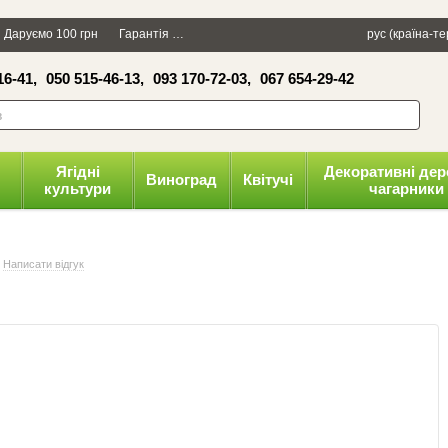
×
Даруємо 100 грн
Гарантія
Упаковка
Оплата і доставка
рус (країна-т
Політика к
16-41,
050 515-46-13,
093 170-72-03,
067 654-29-42
волити
Ягідні
Декоративні дер
Виноград
Квітучі
культури
чагарники
Написати відгук