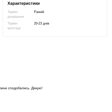
Характеристики
Термін
Ранній
дозрівання
Термін
20-23 днів
вегетації
слини сподобались. Дякую!