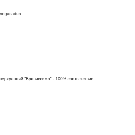
#megasadua
рхранний "Брависсимо" - 100% соответствие