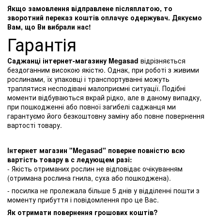
Якщо замовлення відправлене післяплатою, то
зворотний переказ коштів оплачує одержувач. Дякуємо
Вам, що Ви вибрали нас!
Гарантія
Саджанці інтернет-магазину Megasad
відрізняється
бездоганним високою якістю. Однак, при роботі з живими
рослинами, їх упаковці і транспортуванні можуть
траплятися несподівані малоприємні ситуації. Подібні
моменти відбуваються вкрай рідко, але в даному випадку,
при пошкодженні або повної загибелі саджанця ми
гарантуємо його безкоштовну заміну або повне повернення
вартості товару.
Інтернет магазин "Megasad" поверне повністю всю
вартість товару в с ледующем разі:
- Якість отриманих рослин не відповідає очікуванням
(отримана рослина гнила, суха або пошкоджена).
- посилка не пролежала більше 5 днів у відділенні пошти з
моменту прибуття і повідомлення про це Вас.
Як отримати повернення грошових коштів?