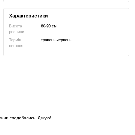
Характеристики
Висота
80-90 см
рослини
Термін
травень-червень
цвітіння
слини сподобались. Дякую!