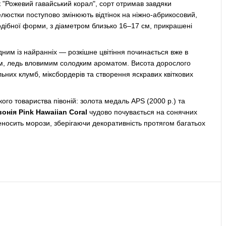
 "Рожевий гавайський корал", сорт отримав завдяки
юстки поступово змінюють відтінок на ніжно-абрикосовий,
одібної форми, з діаметром близько 16–17 см, прикрашені
ним із найранніх — розкішне цвітіння починається вже в
ним, ледь вловимим солодким ароматом. Висота дорослого
ьних клумб, міксбордерів та створення яскравих квіткових
го товариства півоній: золота медаль APS (2000 р.) та
вонія Pink Hawaiian Coral
чудово почувається на сонячних
еносить морози, зберігаючи декоративність протягом багатьох