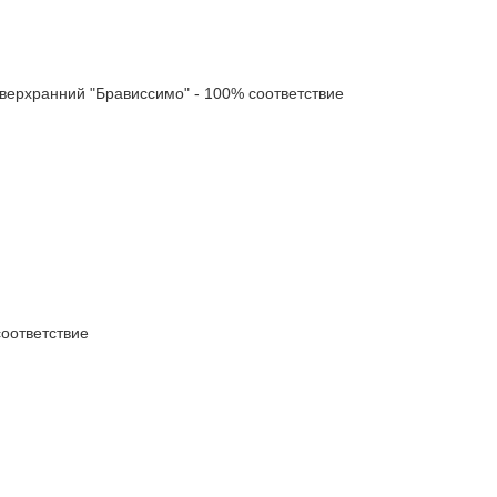
рхранний "Брависсимо" - 100% соответствие
оответствие