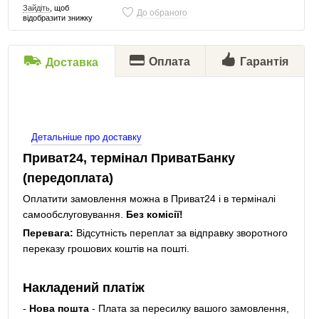
Зайдіть
, щоб
До обраного
відобразити знижку
Оплата
Гарантія
Доставка
Детальніше про доставку
Приват24, термінал ПриватБанку
(передоплата)
Оплатити замовлення можна в Приват24 і в терміналі
самообслуговування.
Без комісії!
Перевага:
Відсутність переплат за відправку зворотного
переказу грошових коштів на пошті.
Накладений платіж
-
Нова пошта
- Плата за пересилку вашого замовлення,