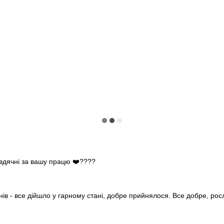
 вдячні за вашу працю ❤️????
нів - все дійшло у гарному стані, добре прийнялося. Все добре, ро