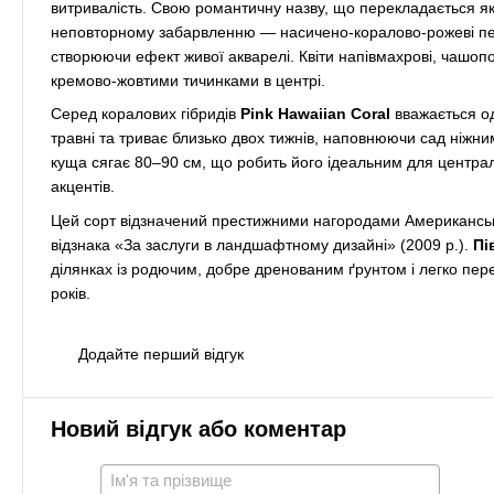
витривалість. Свою романтичну назву, що перекладається як
неповторному забарвленню — насичено-коралово-рожеві пел
створюючи ефект живої акварелі. Квіти напівмахрові, чашоп
кремово-жовтими тичинками в центрі.
Серед коралових гібридів
Pink Hawaiian Coral
вважається од
травні та триває близько двох тижнів, наповнюючи сад ніж
куща сягає 80–90 см, що робить його ідеальним для централ
акцентів.
Цей сорт відзначений престижними нагородами Американсько
відзнака «За заслуги в ландшафтному дизайні» (2009 р.).
Пі
ділянках із родючим, добре дренованим ґрунтом і легко пер
років.
Додайте перший відгук
Новий відгук або коментар