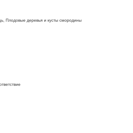
 Плодовые деревья и кусты смородины
тветствие