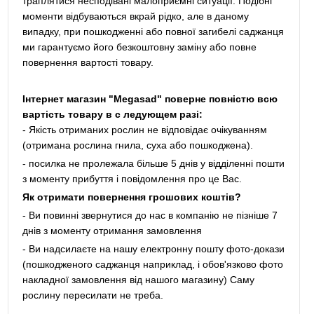
траплятися несподівані малоприємні ситуації. Подібні
моменти відбуваються вкрай рідко, але в даному
випадку, при пошкодженні або повної загибелі саджанця
ми гарантуємо його безкоштовну заміну або повне
повернення вартості товару.
Інтернет магазин "Megasad" поверне повністю всю
вартість товару в с ледующем разі:
- Якість отриманих рослин не відповідає очікуванням
(отримана рослина гнила, суха або пошкоджена).
- посилка не пролежала більше 5 днів у відділенні пошти
з моменту прибуття і повідомлення про це Вас.
Як отримати повернення грошових коштів?
- Ви повинні звернутися до нас в компанію не пізніше 7
днів з моменту отримання замовлення
- Ви надсилаєте на нашу електронну пошту фото-докази
(пошкодженого саджанця наприклад, і обов'язково фото
накладної замовлення від нашого магазину) Саму
рослину пересилати не треба.