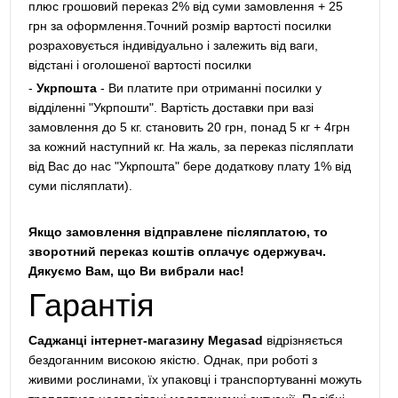
плюс грошовий переказ 2% від суми замовлення + 25
грн за оформлення.Точний розмір вартості посилки
розраховується індивідуально і залежить від ваги,
відстані і оголошеної вартості посилки
-
Укрпошта
- Ви платите при отриманні посилки у
відділенні "Укрпошти". Вартість доставки при вазі
замовлення до 5 кг. становить 20 грн, понад 5 кг + 4грн
за кожний наступний кг. На жаль, за переказ післяплати
від Вас до нас "Укрпошта" бере додаткову плату 1% від
суми післяплати).
Якщо замовлення відправлене післяплатою, то
зворотний переказ коштів оплачує одержувач.
Дякуємо Вам, що Ви вибрали нас!
Гарантія
Саджанці інтернет-магазину Megasad
відрізняється
бездоганним високою якістю. Однак, при роботі з
живими рослинами, їх упаковці і транспортуванні можуть