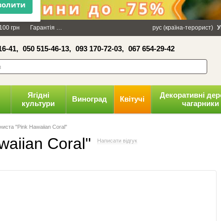
×
100 грн
Гарантія
Упаковка
Оплата і доставка
рус (країна-терорист)
Політика конфіденці
У
16-41,
050 515-46-13,
093 170-72-03,
067 654-29-42
волити
Ягідні
Декоративні дер
Виноград
Квітучі
культури
чагарники
ниста "Pink Hawaiian Coral"
waiian Coral"
Написати відгук