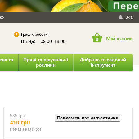
йності
кр
Публічна оферта
Вхід
Графік роботи:
Мій кошик
0
Пн-Нд:
09:00–18:00
ева та
Пряні та лікувальні
Добрива та садовий
рослини
інструмент
585 грн
Повідомити про надходження
410 грн
Немає в наявності