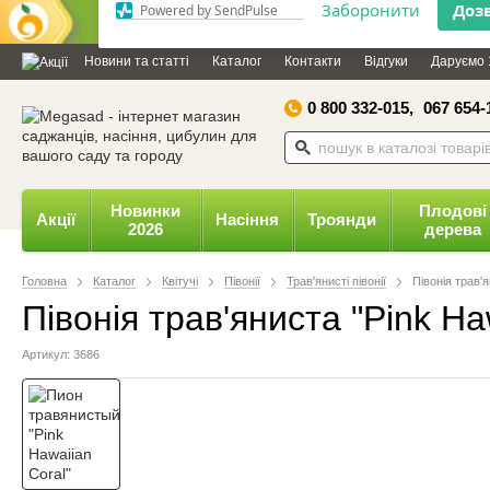
Дозвольте сайту megasad.net
відправляти вам сповіщення на
Новини та статті
Каталог
Контакти
Відгуки
Даруємо 
робочий стіл.
0 800 332-015,
067 654-
Заборонити
Доз
Powered by SendPulse
Новинки
Плодові
Акції
Насіння
Троянди
2026
дерева
Головна
Каталог
Квітучі
Півонії
Трав'янисті півонії
Півонія трав'я
Півонія трав'яниста "Pink Ha
Артикул: 3686