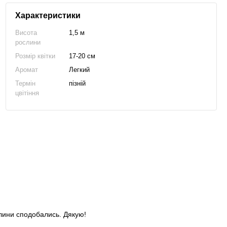
Характеристики
Висота
1,5 м
рослини
Розмір квітки
17-20 см
Аромат
Легкий
Термін
пізній
цвітіння
слини сподобались. Дякую!