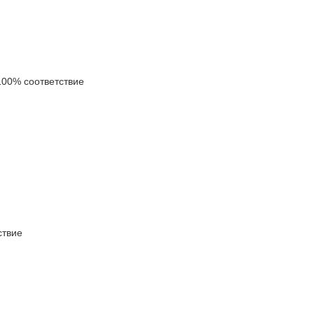
00% соответствие
твие