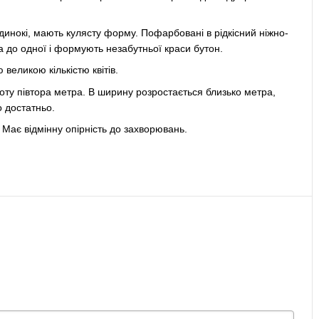
одинокі, мають кулясту форму. Пофарбовані в рідкісний ніжно-
 до одної і формують незабутньої краси бутон.
 великою кількістю квітів.
соту півтора метра. В ширину розростається близько метра,
о достатньо.
Має відмінну опірність до захворювань.