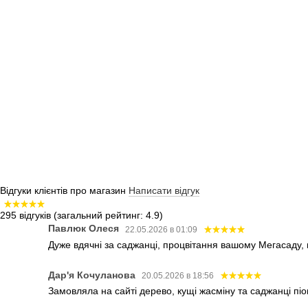
Відгуки клієнтів про магазин
Написати відгук
295 відгуків
(загальний рейтинг: 4.9)
Павлюк Олеся
22.05.2026 в 01:09
Дуже вдячні за саджанці, процвітання вашому Мегасаду,
Дар'я Кочуланова
20.05.2026 в 18:56
Замовляла на сайті дерево, кущі жасміну та саджанці піо