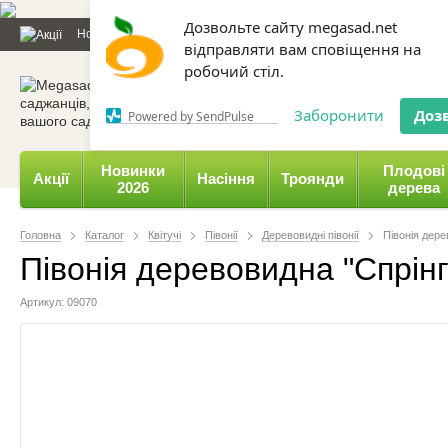
Дозвольте сайту megasad.net
Новини та статті
Каталог
Контакти
Відгуки
Даруємо 
відправляти вам сповіщення на
робочий стіл.
0 800 332-015,
067 654-
Заборонити
Доз
Powered by SendPulse
Новинки
Плодові
Акції
Насіння
Троянди
2026
дерева
Головна
Каталог
Квітучі
Півонії
Деревовидні півонії
Півонія дере
Півонія деревовидна "Спрінг 
Артикул: 09070