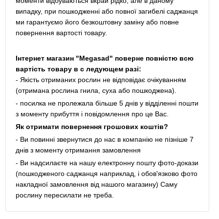
моменти відбуваються вкрай рідко, але в даному
випадку, при пошкодженні або повної загибелі саджанця
ми гарантуємо його безкоштовну заміну або повне
повернення вартості товару.
Інтернет магазин "Megasad" поверне повністю всю
вартість товару в с ледующем разі:
- Якість отриманих рослин не відповідає очікуванням
(отримана рослина гнила, суха або пошкоджена).
- посилка не пролежала більше 5 днів у відділенні пошти
з моменту прибуття і повідомлення про це Вас.
Як отримати повернення грошових коштів?
- Ви повинні звернутися до нас в компанію не пізніше 7
днів з моменту отримання замовлення
- Ви надсилаєте на нашу електронну пошту фото-докази
(пошкодженого саджанця наприклад, і обов'язково фото
накладної замовлення від нашого магазину) Саму
рослину пересилати не треба.