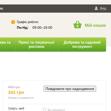
йності
кр
Публічна оферта
Вхід
Графік роботи:
Мій кошик
0
Пн-Нд:
09:00–18:00
ева та
Пряні та лікувальні
Добрива та садовий
рослини
інструмент
490 грн
Повідомити про надходження
343 грн
Немає в наявності
Зайдіть
, щоб
До обраного