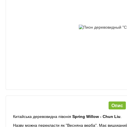
Опис
Китайська деревовидна півонія
Spring Willow - Chun Liu
.
Назву можна перекласти як "Весняна верба". Має вишуканий