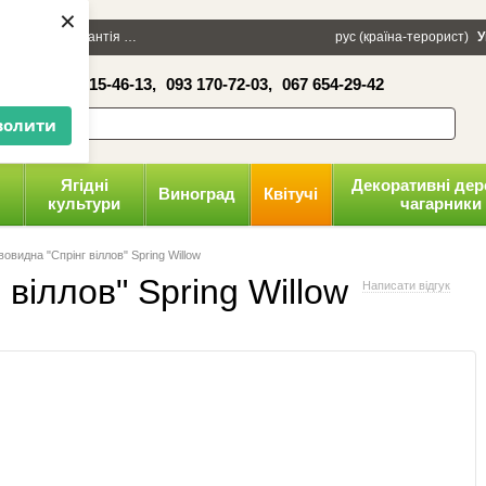
×
100 грн
Гарантія
Упаковка
Оплата і доставка
рус (країна-терорист)
Політика конфіденці
У
16-41,
050 515-46-13,
093 170-72-03,
067 654-29-42
волити
Ягідні
Декоративні дер
Виноград
Квітучі
культури
чагарники
вовидна "Спрінг віллов" Spring Willow
віллов" Spring Willow
Написати відгук