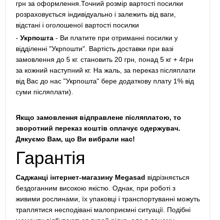
грн за оформлення.Точний розмір вартості посилки
розраховується індивідуально і залежить від ваги,
відстані і оголошеної вартості посилки
-
Укрпошта
- Ви платите при отриманні посилки у
відділенні "Укрпошти". Вартість доставки при вазі
замовлення до 5 кг. становить 20 грн, понад 5 кг + 4грн
за кожний наступний кг. На жаль, за переказ післяплати
від Вас до нас "Укрпошта" бере додаткову плату 1% від
суми післяплати).
Якщо замовлення відправлене післяплатою, то
зворотний переказ коштів оплачує одержувач.
Дякуємо Вам, що Ви вибрали нас!
Гарантія
Саджанці інтернет-магазину Megasad
відрізняється
бездоганним високою якістю. Однак, при роботі з
живими рослинами, їх упаковці і транспортуванні можуть
траплятися несподівані малоприємні ситуації. Подібні