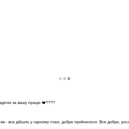
 вдячні за вашу працю ❤️????
нів - все дійшло у гарному стані, добре прийнялося. Все добре, ро