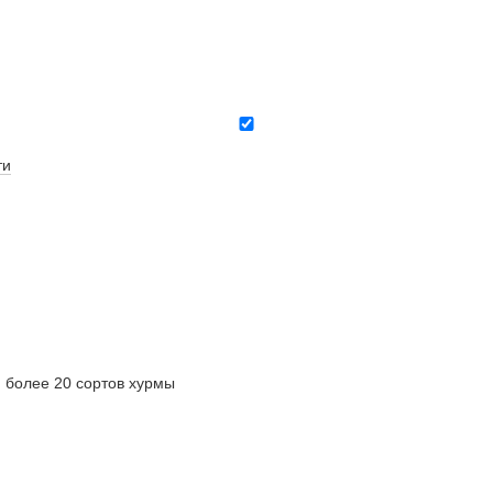
ти
олее 20 сортов хурмы