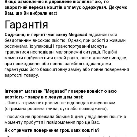
Якщо замовлення відправлене післяплатою, то
зворотний переказ коштів оплачує одержувач. Дякуємо
Вам, що Ви вибрали нас!
Гарантія
Саджанці інтернет-магазину Megasad
відрізняється
бездоганним високою якістю. Однак, при роботі з живими
рослинами, їх упаковці і транспортуванні можуть
траплятися несподівані малоприємні ситуації. Подібні
моменти відбуваються вкрай рідко, але в даному випадку,
при пошкодженні або повної загибелі саджанця ми
гарантуємо його безкоштовну заміну або повне повернення
вартості товару.
Інтернет магазин "Megasad" поверне повністю всю
вартість товару в с ледующем разі:
- Якість отриманих рослин не відповідає очікуванням
(отримана рослина гнила, суха або пошкоджена).
- посилка не пролежала більше 5 днів у відділенні пошти з
моменту прибуття і повідомлення про це Вас.
Як отримати повернення грошових коштів?