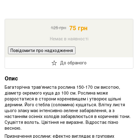
75
грн
125
грн
Немає в наявності
Повідомити про надходження
До обраного
Опис
Багаторічна трав'яниста рослина 150-170 см висотою,
діаметр окремого куща до 100 см. Рослина може
розростатися в сторони кореневищем і утворює щільні
дернини. Його стебла (соломина) кущаться. Влітку листя
цього злаку має інтенсивно-зелене забарвлення, а з
настанням осінніх холодів забарвлюється в коричневі тони.
Суцвіття волоть. Цвітіння не виразне. Відростає пізно
весною.
Призначення рослини: ефектно виглядає в групових