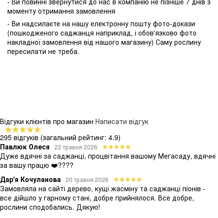
- Ви повинні звернутися до нас в компанію не пізніше 7 днів з
моменту отримання замовлення
- Ви надсилаєте на нашу електронну пошту фото-докази
(пошкодженого саджанця наприклад, і обов'язково фото
накладної замовлення від нашого магазину) Саму рослину
пересилати не треба.
Відгуки клієнтів про магазин
Написати відгук
295 відгуків
(загальний рейтинг: 4.9)
Павлюк Олеся
22 травня 2026
Дуже вдячні за саджанці, процвітання вашому Мегасаду, вдячні
за вашу працю ❤️????
Дар'я Кочуланова
20 травня 2026
Замовляла на сайті дерево, кущі жасміну та саджанці піонів -
все дійшло у гарному стані, добре прийнялося. Все добре,
рослини сподобались. Дякую!