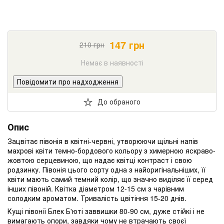
147
грн
210
грн
Немає в наявності
Повідомити про надходження
До обраного
Опис
Зацвітає півонія в квітні-червні, утворюючи щільні напів
махрові квіти темно-бордового кольору з химерною яскраво-
жовтою серцевиною, що надає квітці контраст і свою
родзинку. Півонія цього сорту одна з найоригінальніших, її
квіти мають самий темний колір, що значно виділяє її серед
інших півоній. Квітка діаметром 12-15 см з чарівним
солодким ароматом. Тривалість цвітіння 15-20 днів.
Кущі півонії Блек Б'юті заввишки 80-90 см, дуже стійкі і не
вимагають опори, завдяки чому не втрачають своєї