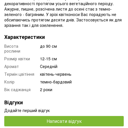
декоративності протягом усього вегетаційного періоду.
Ажурне, пишне, розсічена листя до осені стає з темно-
зеленого - багряним. У зрізі квітконоси Вас порадують не
обсипаючись протягом десяти днів. Застосовується як для
зрізання так і для озеленення.
Характеристики
Висота
до 90 см
рослини
Розмір квітки
12-15 см
Аромат
Середній
Термін цвітіння
квітень-червень
Колір
темно-бардовий
Вік саджанця
2 роки
Відгуки
Додайте перший відгук
Написати відгук