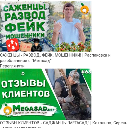
САЖЕНЦЫ - РАЗВОД, ФЕЙК, МОШЕННИКИ! | Распаковка и
разоблачение с "Мегасад"
Переглянути
ОТЗЫВЫ КЛИЕНТОВ - САДЖАНЦЫ "МЕГАСАД" | Катальпа, Сирень
- 100% соответствие