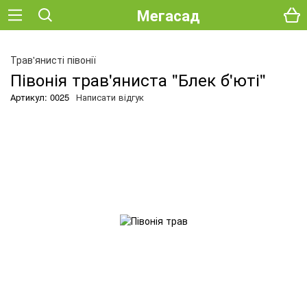
Мегасад
О
Трав'янисті півонії
Півонія трав'яниста "Блек б'юті"
Артикул: 0025
Написати відгук