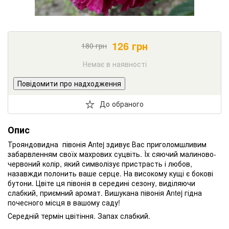
126
грн
180
грн
Немає в наявності
Повідомити про надходження
До обраного
Опис
Трояндовидна півонія Antej здивує Вас приголомшливим
забарвленням своїх махрових суцвіть. Їх сяючий малиново-
червоний колір, який символізує пристрасть і любов,
назавжди полонить ваше серце. На високому кущі є бокові
бутони. Цвіте ця півонія в середині сезону, виділяючи
слабкий, приємний аромат. Вишукана півонія Antej гідна
почесного місця в вашому саду!
Середній термін цвітіння. Запах слабкий.