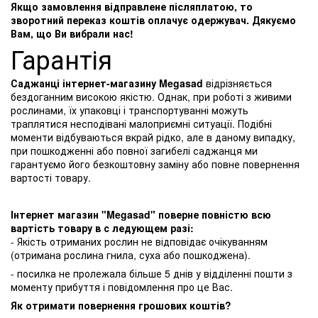
Якщо замовлення відправлене післяплатою, то
зворотний переказ коштів оплачує одержувач. Дякуємо
Вам, що Ви вибрали нас!
Гарантія
Саджанці інтернет-магазину Megasad
відрізняється
бездоганним високою якістю. Однак, при роботі з живими
рослинами, їх упаковці і транспортуванні можуть
траплятися несподівані малоприємні ситуації. Подібні
моменти відбуваються вкрай рідко, але в даному випадку,
при пошкодженні або повної загибелі саджанця ми
гарантуємо його безкоштовну заміну або повне повернення
вартості товару.
Інтернет магазин "Megasad" поверне повністю всю
вартість товару в с ледующем разі:
- Якість отриманих рослин не відповідає очікуванням
(отримана рослина гнила, суха або пошкоджена).
- посилка не пролежала більше 5 днів у відділенні пошти з
моменту прибуття і повідомлення про це Вас.
Як отримати повернення грошових коштів?