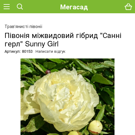
Мегасад
Трав'янисті півонії
Півонія міжвидовий гібрид "Санні
герл" Sunny Girl
Артикул: 80153
Написати відгук