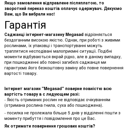
Якщо замовлення відправлене післяплатою, то
зворотний переказ коштів оплачує одержувач. Дякуємо
Вам, що Ви вибрали нас!
Гарантія
Саджанці інтернет-магазину Megasad
відрізняється
бездоганним високою якістю. Однак, при роботі з живими
рослинами, їх упаковці і транспортуванні можуть
траплятися несподівані малоприємні ситуації. Подібні
моменти відбуваються вкрай рідко, але в даному випадку,
при пошкодженні або повної загибелі саджанця ми
гарантуємо його безкоштовну заміну або повне повернення
вартості товару.
Інтернет магазин "Megasad" поверне повністю всю
вартість товару в с ледующем разі:
- Якість отриманих рослин не відповідає очікуванням
(отримана рослина гнила, суха або пошкоджена).
- посилка не пролежала більше 5 днів у відділенні пошти з
моменту прибуття і повідомлення про це Вас.
Як отримати повернення грошових коштів?