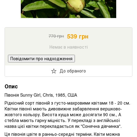
539
грн
770
грн
Немає в наявності
Повідомити про надходження
До обраного
Опис
Півонія Sunny Girl, Chris, 1985, США
Рідкісний сорт півоній з густо-махровими квітами 18 - 20 см.
Квітки півонії мають дивовижне забарвлення вершково-
жовтого кольору. Висота куща може досягати 90 см., А
стебла мають гарну міцність. У перекладі з англійської
назва цієї квітки перекладається як "Сонячна дівчинка".
Ця півонія цвіте в ранньо-середні терміни. Квіти можна