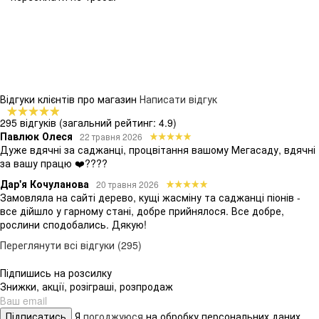
Відгуки клієнтів про магазин
Написати відгук
295 відгуків
(загальний рейтинг: 4.9)
Павлюк Олеся
22 травня 2026
Дуже вдячні за саджанці, процвітання вашому Мегасаду, вдячні
за вашу працю ❤️????
Дар'я Кочуланова
20 травня 2026
Замовляла на сайті дерево, кущі жасміну та саджанці піонів -
все дійшло у гарному стані, добре прийнялося. Все добре,
рослини сподобались. Дякую!
Переглянути всі відгуки (295)
Підпишись на розсилку
Знижки, акції, розіграші, розпродаж
Підписатись
Я
погоджуюся
на обробку персональних даних