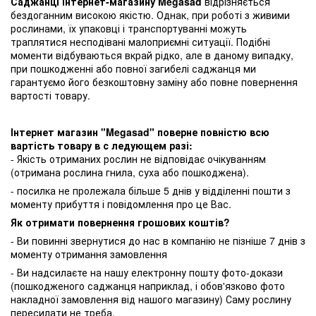
Саджанці інтернет-магазину Megasad
відрізняється
бездоганним високою якістю. Однак, при роботі з живими
рослинами, їх упаковці і транспортуванні можуть
траплятися несподівані малоприємні ситуації. Подібні
моменти відбуваються вкрай рідко, але в даному випадку,
при пошкодженні або повної загибелі саджанця ми
гарантуємо його безкоштовну заміну або повне повернення
вартості товару.
Інтернет магазин "Megasad" поверне повністю всю
вартість товару в с ледующем разі:
- Якість отриманих рослин не відповідає очікуванням
(отримана рослина гнила, суха або пошкоджена).
- посилка не пролежала більше 5 днів у відділенні пошти з
моменту прибуття і повідомлення про це Вас.
Як отримати повернення грошових коштів?
- Ви повинні звернутися до нас в компанію не пізніше 7 днів з
моменту отримання замовлення
- Ви надсилаєте на нашу електронну пошту фото-докази
(пошкодженого саджанця наприклад, і обов'язково фото
накладної замовлення від нашого магазину) Саму рослину
пересилати не треба.