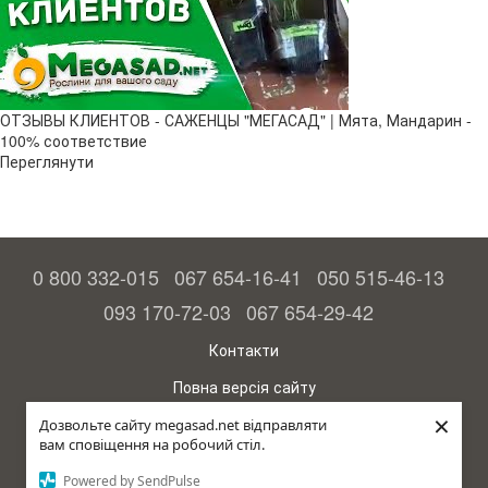
ОТЗЫВЫ КЛИЕНТОВ - САЖЕНЦЫ "МЕГАСАД" | Мята, Мандарин -
100% соответствие
Переглянути
0 800 332-015
067 654-16-41
050 515-46-13
093 170-72-03
067 654-29-42
Контакти
Повна версія сайту
×
© 2015—2026
Дозвольте сайту megasad.net відправляти
Megasad – гарантія високого врожаю
вам сповіщення на робочий стіл.
Powered by SendPulse
рус (країна-терорист)