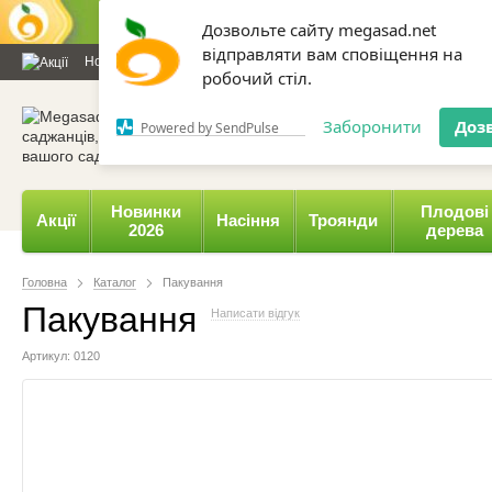
Дозвольте сайту megasad.net
відправляти вам сповіщення на
Новини та статті
Каталог
Контакти
Відгуки
Даруємо 
робочий стіл.
0 800 332-015,
067 654-
Заборонити
Доз
Powered by SendPulse
Новинки
Плодові
Акції
Насіння
Троянди
2026
дерева
Головна
Каталог
Пакування
Пакування
Написати відгук
Артикул: 0120