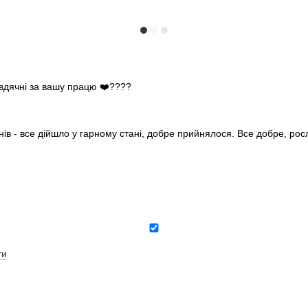
 вдячні за вашу працю ❤️????
нів - все дійшло у гарному стані, добре прийнялося. Все добре, ро
ти