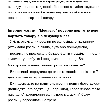
моменти відбуваються вкрай рідко, але в даному
випадку, при пошкодженні або повної загибелі саджанця
ми гарантуємо його безкоштовну заміну або повне
повернення вартості товару.
Інтернет магазин "Megasad" поверне повністю всю
вартість товару в с ледующем разі:
- Якість отриманих рослин не відповідає очікуванням
(отримана рослина гнила, суха або пошкоджена).
- посилка не пролежала більше 5 днів у відділенні пошти
з моменту прибуття і повідомлення про це Вас.
Як отримати повернення грошових коштів?
- Ви повинні звернутися до нас в компанію не пізніше 7
днів з моменту отримання замовлення
- Ви надсилаєте на нашу електронну пошту фото-докази
(пошкодженого саджанця наприклад, і обов'язково фото
накладної замовлення від нашого магазину) Саму
рослину пересилати не треба.