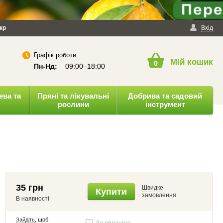
йності
кр
Публічна оферта
Вхід
Графік роботи:
Мій кошик
0
Пн-Нд:
09:00–18:00
ева та
Пряні та лікувальні
Добрива та садовий
рослини
інструмент
35 грн
Швидке
Купити
замовлення
В наявності
Зайдіть
, щоб