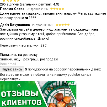
295 відгуків
(загальний рейтинг: 4.9)
Павлюк Олеся
22 травня 2026
Дуже вдячні за саджанці, процвітання вашому Мегасаду, вдячні
за вашу працю ❤️????
Дар'я Кочуланова
20 травня 2026
Замовляла на сайті дерево, кущі жасміну та саджанці піонів -
все дійшло у гарному стані, добре прийнялося. Все добре,
рослини сподобались. Дякую!
Переглянути всі відгуки (295)
Підпишись на розсилку
Знижки, акції, розіграші, розпродаж
Підписатись
Я
погоджуюся
на обробку персональних даних
Всі відео ви можете побачити на нашому youtube каналі
Переглянути