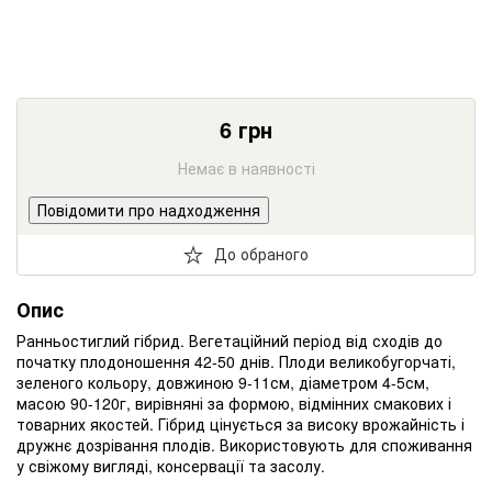
6
грн
Немає в наявності
Повідомити про надходження
До обраного
Опис
Ранньостиглий гібрид. Вегетаційний період від сходів до
початку плодоношення 42-50 днів. Плоди великобугорчаті,
зеленого кольору, довжиною 9-11см, діаметром 4-5см,
масою 90-120г, вирівняні за формою, відмінних смакових і
товарних якостей. Гібрид цінується за високу врожайність і
дружнє дозрівання плодів. Використовують для споживання
у свіжому вигляді, консервації та засолу.