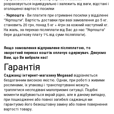
розраховується індивідуально і залежить від ваги, відстані і
оголошеної вартості посилки
-
Укрпошта
- Ви платите при отриманні посилки у відділенні
"Укрпошти". Вартість доставки при вазі замовлення до 5 кг.
становить 20 грн, понад 5 кг + 4грн за кожний наступний кг.
На жаль, за переказ післяплати від Вас до нас "Укрпошта"
бере додаткову плату 1% від суми післяплати).
Якщо замовлення відправлене післяплатою, то
зворотний переказ коштів оплачує одержувач. Дякуємо
Вам, що Ви вибрали нас!
Гарантія
Саджанці інтернет-магазину Megasad
відрізняється
бездоганним високою якістю. Однак, при роботі з живими
рослинами, їх упаковці і транспортуванні можуть
траплятися несподівані малоприємні ситуації. Подібні
моменти відбуваються вкрай рідко, але в даному випадку,
при пошкодженні або повної загибелі саджанця ми
гарантуємо його безкоштовну заміну або повне повернення
вартості товару.