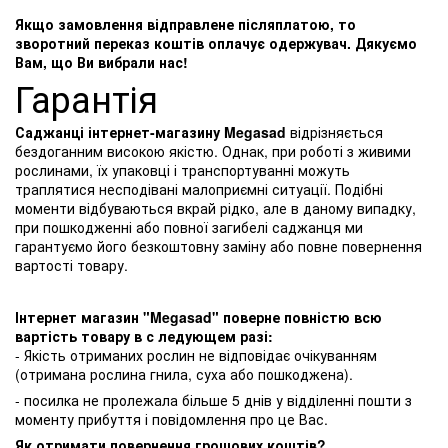
Якщо замовлення відправлене післяплатою, то
зворотний переказ коштів оплачує одержувач. Дякуємо
Вам, що Ви вибрали нас!
Гарантія
Саджанці інтернет-магазину Megasad
відрізняється
бездоганним високою якістю. Однак, при роботі з живими
рослинами, їх упаковці і транспортуванні можуть
траплятися несподівані малоприємні ситуації. Подібні
моменти відбуваються вкрай рідко, але в даному випадку,
при пошкодженні або повної загибелі саджанця ми
гарантуємо його безкоштовну заміну або повне повернення
вартості товару.
Інтернет магазин "Megasad" поверне повністю всю
вартість товару в с ледующем разі:
- Якість отриманих рослин не відповідає очікуванням
(отримана рослина гнила, суха або пошкоджена).
- посилка не пролежала більше 5 днів у відділенні пошти з
моменту прибуття і повідомлення про це Вас.
Як отримати повернення грошових коштів?