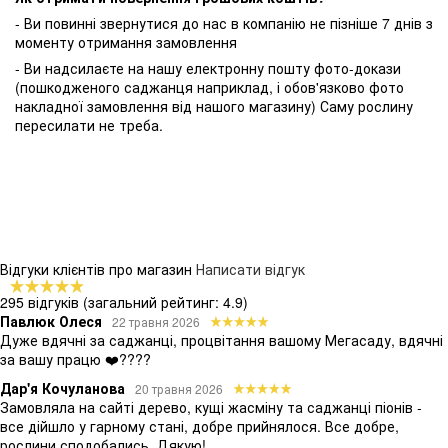
- Ви повинні звернутися до нас в компанію не пізніше 7 днів з
моменту отримання замовлення
- Ви надсилаєте на нашу електронну пошту фото-докази
(пошкодженого саджанця наприклад, і обов'язково фото
накладної замовлення від нашого магазину) Саму рослину
пересилати не треба.
Відгуки клієнтів про магазин
Написати відгук
295 відгуків
(загальний рейтинг: 4.9)
Павлюк Олеся
22 травня 2026
Дуже вдячні за саджанці, процвітання вашому Мегасаду, вдячні
за вашу працю ❤️????
Дар'я Кочуланова
20 травня 2026
Замовляла на сайті дерево, кущі жасміну та саджанці піонів -
все дійшло у гарному стані, добре прийнялося. Все добре,
рослини сподобались. Дякую!