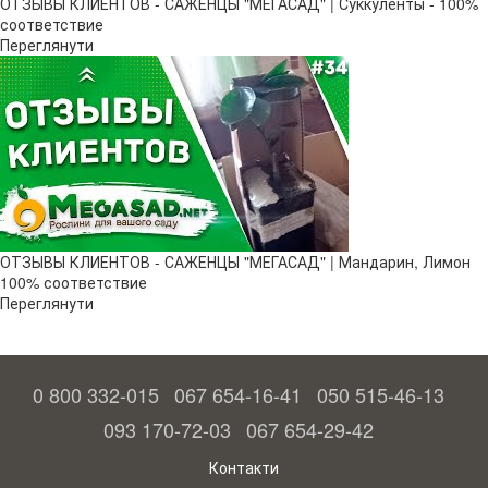
ОТЗЫВЫ КЛИЕНТОВ - САЖЕНЦЫ "МЕГАСАД" | Суккуленты - 100%
соответствие
Переглянути
ОТЗЫВЫ КЛИЕНТОВ - САЖЕНЦЫ "МЕГАСАД" | Мандарин, Лимон
100% соответствие
Переглянути
0 800 332-015
067 654-16-41
050 515-46-13
093 170-72-03
067 654-29-42
Контакти