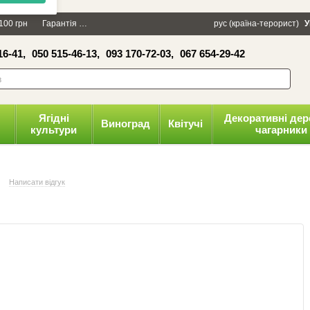
×
100 грн
Гарантія
Упаковка
Оплата і доставка
рус (країна-терорист)
Політика конфіденці
У
16-41,
050 515-46-13,
093 170-72-03,
067 654-29-42
волити
Ягідні
Декоративні дер
Виноград
Квітучі
культури
чагарники
Написати відгук