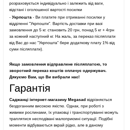
розраховується індивідуально і залежить від ваги,
відстані і оголошеної вартості посилки
-
Укрпошта
- Ви платите при отриманні посилки у
відділенні "Укрпошти". Вартість доставки при вазі
замовлення до 5 кг. становить 20 грн, понад 5 кг + 4грн
за кожний наступний кг. На жаль, за переказ післяплати
від Вас до нас "Укрпошта" бере додаткову плату 1% від
суми післяплати).
Якщо замовлення відправлене післяплатою, то
зворотний переказ коштів оплачує одержувач.
Дякуємо Вам, що Ви вибрали нас!
Гарантія
Саджанці інтернет-магазину Megasad
відрізняється
бездоганним високою якістю. Однак, при роботі з
живими рослинами, їх упаковці і транспортуванні можуть
траплятися несподівані малоприємні ситуації. Подібні
моменти відбуваються вкрай рідко, але в даному