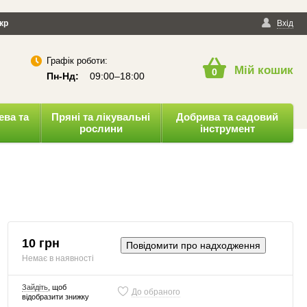
йності
кр
Публічна оферта
Вхід
Графік роботи:
Мій кошик
0
Пн-Нд:
09:00–18:00
ева та
Пряні та лікувальні
Добрива та садовий
рослини
інструмент
10 грн
Повідомити про надходження
Немає в наявності
Зайдіть
, щоб
До обраного
відобразити знижку