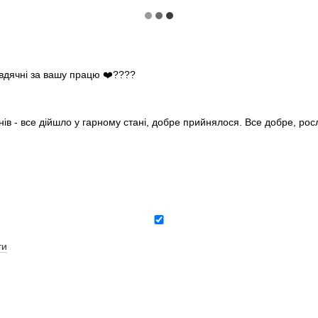
 вдячні за вашу працю ❤️????
нів - все дійшло у гарному стані, добре прийнялося. Все добре, ро
ти