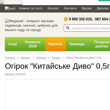
Дозвольте сайту megasad.net
Новини та статті
Каталог
Контакти
Відгуки
Даруємо 
відправляти вам сповіщення на
робочий стіл.
0 800 332-015,
067 654-
Заборонити
Доз
Powered by SendPulse
Новинки
Плодові
Акції
Насіння
Троянди
2026
дерева
Головна
Каталог
Насіння
Огірки
Огірок "Китайське Диво" 0,5г
Огірок "Китайське Диво" 0,5г
Артикул: 664100