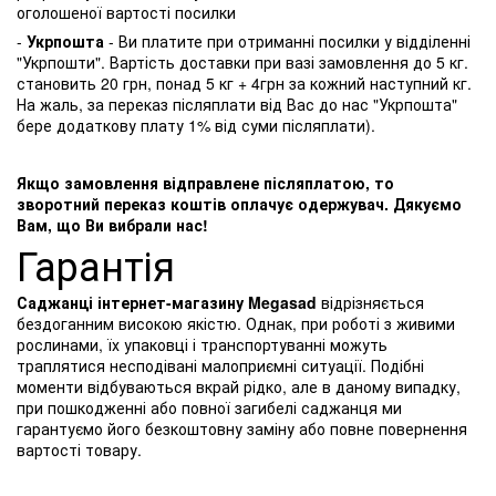
оголошеної вартості посилки
-
Укрпошта
- Ви платите при отриманні посилки у відділенні
"Укрпошти". Вартість доставки при вазі замовлення до 5 кг.
становить 20 грн, понад 5 кг + 4грн за кожний наступний кг.
На жаль, за переказ післяплати від Вас до нас "Укрпошта"
бере додаткову плату 1% від суми післяплати).
Якщо замовлення відправлене післяплатою, то
зворотний переказ коштів оплачує одержувач. Дякуємо
Вам, що Ви вибрали нас!
Гарантія
Саджанці інтернет-магазину Megasad
відрізняється
бездоганним високою якістю. Однак, при роботі з живими
рослинами, їх упаковці і транспортуванні можуть
траплятися несподівані малоприємні ситуації. Подібні
моменти відбуваються вкрай рідко, але в даному випадку,
при пошкодженні або повної загибелі саджанця ми
гарантуємо його безкоштовну заміну або повне повернення
вартості товару.