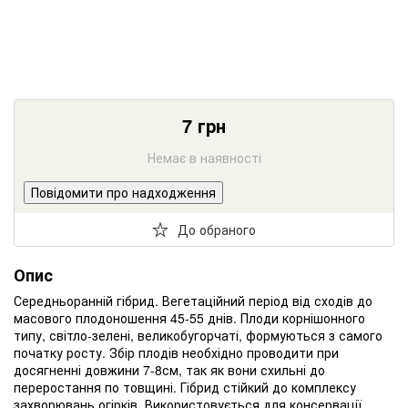
7
грн
Немає в наявності
Повідомити про надходження
До обраного
Опис
Середньоранній гібрид. Вегетаційний період від сходів до
масового плодоношення 45-55 днів. Плоди корнішонного
типу, світло-зелені, великобугорчаті, формуються з самого
початку росту. Збір плодів необхідно проводити при
досягненні довжини 7-8см, так як вони схильні до
переростання по товщині. Гібрид стійкий до комплексу
захворювань огірків. Використовується для консервації,