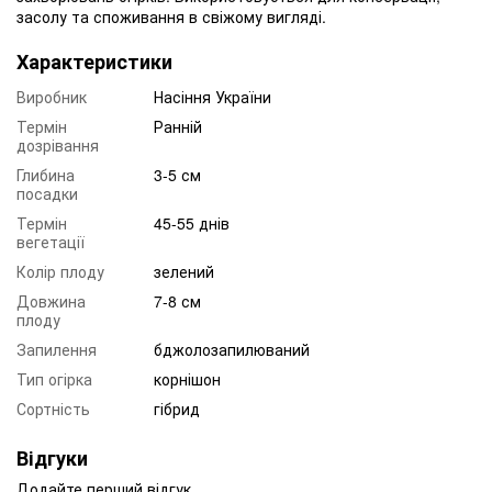
засолу та споживання в свіжому вигляді.
Характеристики
Виробник
Насіння України
Термін
Ранній
дозрівання
Глибина
3-5 см
посадки
Термін
45-55 днів
вегетації
Колір плоду
зелений
Довжина
7-8 см
плоду
Запилення
бджолозапилюваний
Тип огірка
корнішон
Сортність
гібрид
Відгуки
Додайте перший відгук