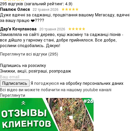
295 відгуків
(загальний рейтинг: 4.9)
Павлюк Олеся
22 травня 2026
Дуже вдячні за саджанці, процвітання вашому Мегасаду, вдячні
за вашу працю ❤️????
Дар'я Кочуланова
20 травня 2026
Замовляла на сайті дерево, кущі жасміну та саджанці піонів -
все дійшло у гарному стані, добре прийнялося. Все добре,
рослини сподобались. Дякую!
Переглянути всі відгуки (295)
Підпишись на розсилку
Знижки, акції, розіграші, розпродаж
Підписатись
Я
погоджуюся
на обробку персональних даних
Всі відео ви можете побачити на нашому youtube каналі
Переглянути