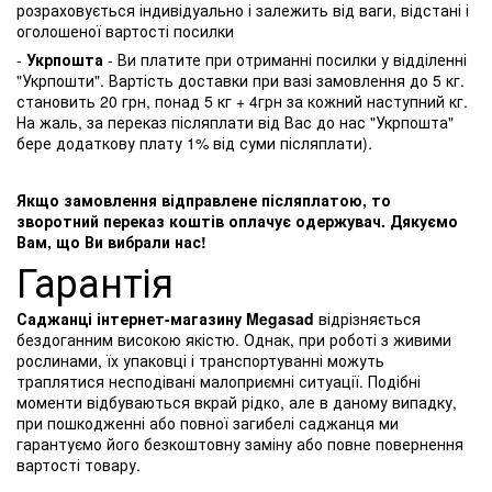
розраховується індивідуально і залежить від ваги, відстані і
оголошеної вартості посилки
-
Укрпошта
- Ви платите при отриманні посилки у відділенні
"Укрпошти". Вартість доставки при вазі замовлення до 5 кг.
становить 20 грн, понад 5 кг + 4грн за кожний наступний кг.
На жаль, за переказ післяплати від Вас до нас "Укрпошта"
бере додаткову плату 1% від суми післяплати).
Якщо замовлення відправлене післяплатою, то
зворотний переказ коштів оплачує одержувач. Дякуємо
Вам, що Ви вибрали нас!
Гарантія
Саджанці інтернет-магазину Megasad
відрізняється
бездоганним високою якістю. Однак, при роботі з живими
рослинами, їх упаковці і транспортуванні можуть
траплятися несподівані малоприємні ситуації. Подібні
моменти відбуваються вкрай рідко, але в даному випадку,
при пошкодженні або повної загибелі саджанця ми
гарантуємо його безкоштовну заміну або повне повернення
вартості товару.