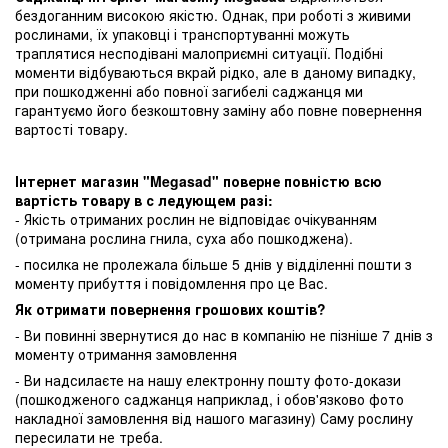
бездоганним високою якістю. Однак, при роботі з живими
рослинами, їх упаковці і транспортуванні можуть
траплятися несподівані малоприємні ситуації. Подібні
моменти відбуваються вкрай рідко, але в даному випадку,
при пошкодженні або повної загибелі саджанця ми
гарантуємо його безкоштовну заміну або повне повернення
вартості товару.
Інтернет магазин "Megasad" поверне повністю всю
вартість товару в с ледующем разі:
- Якість отриманих рослин не відповідає очікуванням
(отримана рослина гнила, суха або пошкоджена).
- посилка не пролежала більше 5 днів у відділенні пошти з
моменту прибуття і повідомлення про це Вас.
Як отримати повернення грошових коштів?
- Ви повинні звернутися до нас в компанію не пізніше 7 днів з
моменту отримання замовлення
- Ви надсилаєте на нашу електронну пошту фото-докази
(пошкодженого саджанця наприклад, і обов'язково фото
накладної замовлення від нашого магазину) Саму рослину
пересилати не треба.