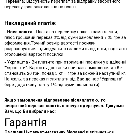
Перевага:
Відсутність переплат за відправку зворотного
переказу грошових коштів на пошті.
Накладений платіж
-
Нова пошта
- Плата за пересилку вашого замовлення,
плюс грошовий переказ 2% від суми замовлення + 25 грн за
оформлення.Точний розмір вартості посилки
розраховується індивідуально і залежить від ваги, відстані і
оголошеної вартості посилки
-
Укрпошта
- Ви платите при отриманні посилки у відділенні
"Укрпошти". Вартість доставки при вазі замовлення до 5 кг.
становить 20 грн, понад 5 кг + 4грн за кожний наступний кг.
На жаль, за переказ післяплати від Вас до нас "Укрпошта"
бере додаткову плату 1% від суми післяплати).
Якщо замовлення відправлене післяплатою, то
зворотний переказ коштів оплачує одержувач. Дякуємо
Вам, що Ви вибрали нас!
Гарантія
Саджанці інтернет-магазину Megasad
відрізняється