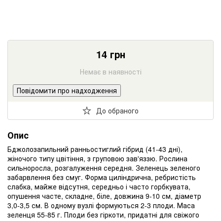
14
грн
Немає в наявності
Повідомити про надходження
До обраного
Опис
Бджолозапильний ранньостиглий гібрид (41-43 дні),
жіночого типу цвітіння, з груповою зав'яззю. Рослина
сильноросла, розгалуження середня. Зеленець зеленого
забарвлення без смуг. Форма циліндрична, ребристість
слабка, майже відсутня, середньо і часто горбкувата,
опушення часте, складне, біле, довжина 9-10 см, діаметр
3,0-3,5 см. В одному вузлі формуються 2-3 плоди. Маса
зеленця 55-85 г. Плоди без гіркоти, придатні для свіжого