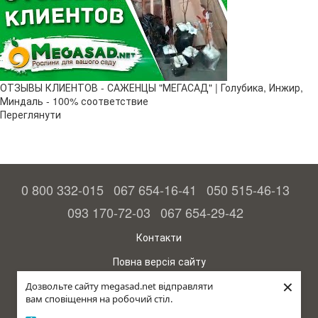
ОТЗЫВЫ КЛИЕНТОВ - САЖЕНЦЫ "МЕГАСАД" | Голубика, Инжир,
Миндаль - 100% соответствие
Переглянути
0 800 332-015
067 654-16-41
050 515-46-13
093 170-72-03
067 654-29-42
Контакти
Повна версія сайту
×
© 2015—2026
Дозвольте сайту megasad.net відправляти
Megasad – гарантія високого врожаю
вам сповіщення на робочий стіл.