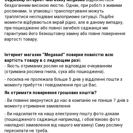
бездоганним високою якістю. Однак, при роботі з живими
рослинами, їх упаковці і транспортуванні можуть
траплятися несподівані малоприємні ситуації. Подібні
моменти відбуваються вкрай рідко, але в даному випадку,
при пошкодженні або повної загибелі саджанця ми
гарантуємо його безкоштовну заміну або повне повернення
вартості товару.
Інтернет магазин "Megasad" поверне повністю всю
вартість товару в с ледующем разі:
- Якість отриманих рослин не відповідає очікуванням
(отримана рослина гнила, суха або пошкоджена).
- посилка не пролежала більше 5 днів у відділенні пошти з
моменту прибуття і повідомлення про це Вас.
Як отримати повернення грошових коштів?
- Ви повинні звернутися до нас в компанію не пізніше 7 днів з
моменту отримання замовлення
- Ви надсилаєте на нашу електронну пошту фото-докази
(пошкодженого саджанця наприклад, і обов'язково фото
накладної замовлення від нашого магазину) Саму рослину
пересилати не треба.