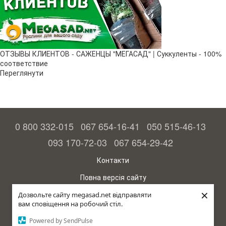
ОТЗЫВЫ КЛИЕНТОВ - САЖЕНЦЫ "МЕГАСАД" | Суккуленты - 100%
соответствие
Переглянути
0 800 332-015
067 654-16-41
050 515-46-13
093 170-72-03
067 654-29-42
Контакти
Повна версія сайту
×
© 2015—2026
Дозвольте сайту megasad.net відправляти
Megasad – гарантія високого врожаю
вам сповіщення на робочий стіл.
Powered by SendPulse
рус (країна-терорист)