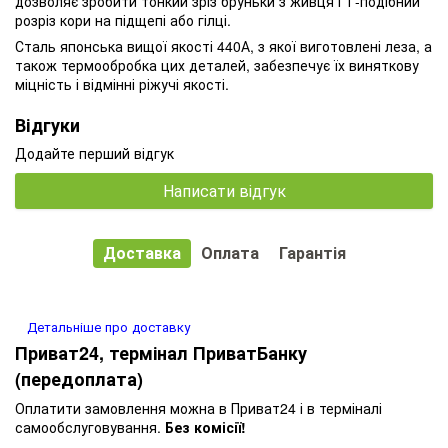
дозволяє зробити тонкий зріз бруньки з живця і Т-подібний
розріз кори на підщепі або гілці.
Сталь японська вищої якості 440А, з якої виготовлені леза, а
також термообробка цих деталей, забезпечує їх виняткову
міцність і відмінні ріжучі якості.
Відгуки
Додайте перший відгук
Написати відгук
Доставка
Оплата
Гарантія
Детальніше про доставку
Приват24, термінал ПриватБанку
(передоплата)
Оплатити замовлення можна в Приват24 і в терміналі
самообслуговування.
Без комісії!