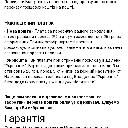
Перевага:
Відсутність переплат за відправку зворотного
переказу грошових коштів на пошті.
Накладений платіж
-
Нова пошта
- Плата за пересилку вашого замовлення,
плюс грошовий переказ 2% від суми замовлення + 25 грн за
оформлення.Точний розмір вартості посилки
розраховується індивідуально і залежить від ваги, відстані і
оголошеної вартості посилки
-
Укрпошта
- Ви платите при отриманні посилки у відділенні
"Укрпошти". Вартість доставки при вазі замовлення до 5 кг.
становить 20 грн, понад 5 кг + 4грн за кожний наступний кг.
На жаль, за переказ післяплати від Вас до нас "Укрпошта"
бере додаткову плату 1% від суми післяплати).
Якщо замовлення відправлене післяплатою, то
зворотний переказ коштів оплачує одержувач. Дякуємо
Вам, що Ви вибрали нас!
Гарантія
Саджанці інтернет-магазину Megasad
відрізняється