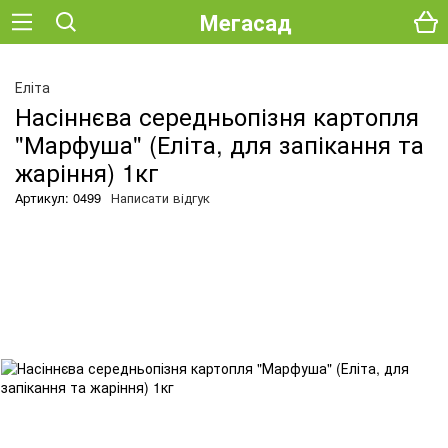
Мегасад
О
Еліта
Насіннєва середньопізня картопля
"Марфуша" (Еліта, для запікання та
жаріння) 1кг
Артикул: 0499
Написати відгук