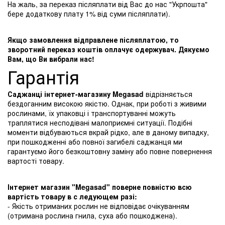
На жаль, за переказ післяплати від Вас до нас "Укрпошта"
бере додаткову плату 1% від суми післяплати).
Якщо замовлення відправлене післяплатою, то
зворотний переказ коштів оплачує одержувач. Дякуємо
Вам, що Ви вибрали нас!
Гарантія
Саджанці інтернет-магазину Megasad
відрізняється
бездоганним високою якістю. Однак, при роботі з живими
рослинами, їх упаковці і транспортуванні можуть
траплятися несподівані малоприємні ситуації. Подібні
моменти відбуваються вкрай рідко, але в даному випадку,
при пошкодженні або повної загибелі саджанця ми
гарантуємо його безкоштовну заміну або повне повернення
вартості товару.
Інтернет магазин "Megasad" поверне повністю всю
вартість товару в с ледующем разі:
- Якість отриманих рослин не відповідає очікуванням
(отримана рослина гнила, суха або пошкоджена).