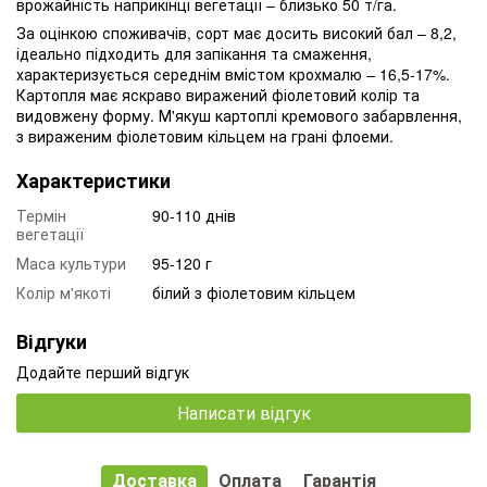
врожайність наприкінці вегетації – близько 50 т/га.
За оцінкою споживачів, сорт має досить високий бал – 8,2,
ідеально підходить для запікання та смаження,
характеризується середнім вмістом крохмалю – 16,5-17%.
Картопля має яскраво виражений фіолетовий колір та
видовжену форму.
М'якуш картоплі кремового забарвлення,
з вираженим фіолетовим кільцем на грані флоеми.
Характеристики
Термін
90-110 днів
вегетації
Маса культури
95-120 г
Колір м'якоті
білий з фіолетовим кільцем
Відгуки
Додайте перший відгук
Написати відгук
Доставка
Оплата
Гарантія