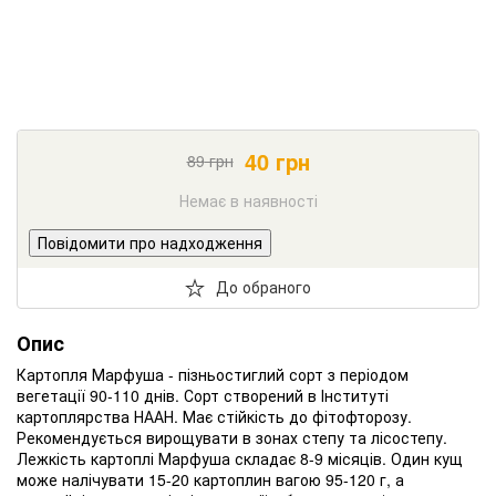
40
грн
89
грн
Немає в наявності
Повідомити про надходження
До обраного
Опис
Картопля Марфуша - пізньостиглий сорт з періодом
вегетації 90-110 днів.
Сорт створений в Інституті
картоплярства НААН.
Має стійкість до фітофторозу.
Рекомендується вирощувати в зонах степу та лісостепу.
Лежкість картоплі Марфуша складає 8-9 місяців.
Один кущ
може налічувати 15-20 картоплин вагою 95-120 г, а