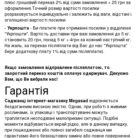
плюс грошовий переказ 2% від суми замовлення + 25 грн за
оформлення.Точний розмір вартості посилки
розраховується індивідуально і залежить від ваги, відстані і
оголошеної вартості посилки
-
Укрпошта
- Ви платите при отриманні посилки у відділенні
"Укрпошти". Вартість доставки при вазі замовлення до 5 кг.
становить 20 грн, понад 5 кг + 4грн за кожний наступний кг.
На жаль, за переказ післяплати від Вас до нас "Укрпошта"
бере додаткову плату 1% від суми післяплати).
Якщо замовлення відправлене післяплатою, то
зворотний переказ коштів оплачує одержувач. Дякуємо
Вам, що Ви вибрали нас!
Гарантія
Саджанці інтернет-магазину Megasad
відрізняється
бездоганним високою якістю. Однак, при роботі з живими
рослинами, їх упаковці і транспортуванні можуть
траплятися несподівані малоприємні ситуації. Подібні
моменти відбуваються вкрай рідко, але в даному випадку,
при пошкодженні або повної загибелі саджанця ми
гарантуємо його безкоштовну заміну або повне повернення