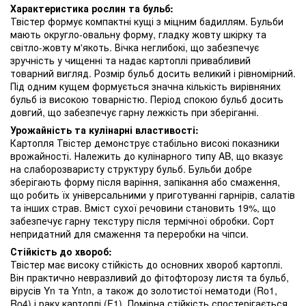
Характеристика рослин та бульб:
Твістер формує компактні кущі з міцним бадиллям. Бульби
мають округло-овальну форму, гладку жовту шкірку та
світло-жовту м'якоть. Вічка неглибокі, що забезпечує
зручність у чищенні та надає картоплі привабливий
товарний вигляд. Розмір бульб досить великий і рівномірний.
Під одним кущем формується значна кількість вирівняних
бульб із високою товарністю. Період спокою бульб досить
довгий, що забезпечує гарну лежкість при зберіганні.
Урожайність та кулінарні властивості:
Картопля Твістер демонструє стабільно високі показники
врожайності. Належить до кулінарного типу AB, що вказує
на слаборозваристу структуру бульб. Бульби добре
зберігають форму після варіння, запікання або смаження,
що робить їх універсальними у приготуванні гарнірів, салатів
та інших страв. Вміст сухої речовини становить 19%, що
забезпечує гарну текстуру після термічної обробки. Сорт
непридатний для смаження та переробки на чіпси.
Стійкість до хвороб:
Твістер має високу стійкість до основних хвороб картоплі.
Він практично невразливий до фітофторозу листя та бульб,
вірусів Yn та Yntn, а також до золотистої нематоди (Ro1,
Ro4) і раку картоплі (F1). Помірна стійкість спостерігається