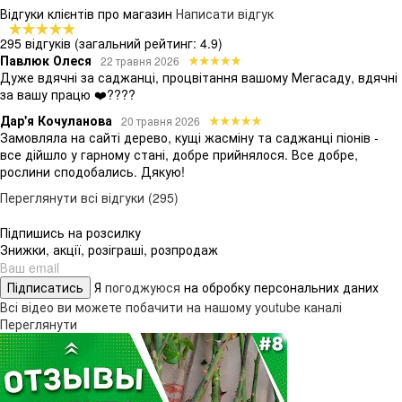
Відгуки клієнтів про магазин
Написати відгук
295 відгуків
(загальний рейтинг: 4.9)
Павлюк Олеся
22 травня 2026
Дуже вдячні за саджанці, процвітання вашому Мегасаду, вдячні
за вашу працю ❤️????
Дар'я Кочуланова
20 травня 2026
Замовляла на сайті дерево, кущі жасміну та саджанці піонів -
все дійшло у гарному стані, добре прийнялося. Все добре,
рослини сподобались. Дякую!
Переглянути всі відгуки (295)
Підпишись на розсилку
Знижки, акції, розіграші, розпродаж
Підписатись
Я
погоджуюся
на обробку персональних даних
Всі відео ви можете побачити на нашому youtube каналі
Переглянути