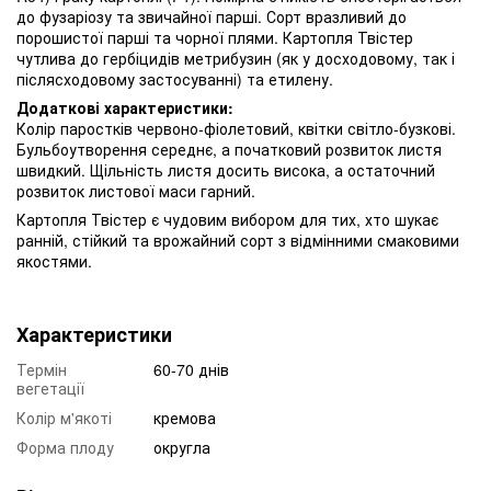
до фузаріозу та звичайної парші. Сорт вразливий до
порошистої парші та чорної плями. Картопля Твістер
чутлива до гербіцидів метрибузин (як у досходовому, так і
післясходовому застосуванні) та етилену.
Додаткові характеристики:
Колір паростків червоно-фіолетовий, квітки світло-бузкові.
Бульбоутворення середнє, а початковий розвиток листя
швидкий. Щільність листя досить висока, а остаточний
розвиток листової маси гарний.
Картопля Твістер є чудовим вибором для тих, хто шукає
ранній, стійкий та врожайний сорт з відмінними смаковими
якостями.
Характеристики
Термін
60-70 днів
вегетації
Колір м'якоті
кремова
Форма плоду
округла