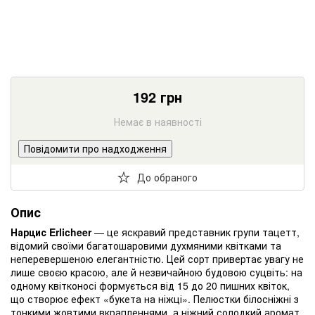
192
грн
Немає в наявності
Повідомити про надходження
До обраного
Опис
Нарцис Erlicheer
— це яскравий представник групи тацетт,
відомий своїми багатошаровими духмяними квітками та
неперевершеною елегантністю. Цей сорт привертає увагу не
лише своєю красою, але й незвичайною будовою суцвіть: на
одному квітконосі формується від 15 до 20 пишних квіток,
що створює ефект «букета на ніжці». Пелюстки білосніжні з
тонкими жовтими вкрапленнями, а ніжний солодкий аромат