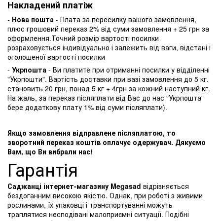
Накладений платіж
-
Нова пошта
- Плата за пересилку вашого замовлення,
плюс грошовий переказ 2% від суми замовлення + 25 грн за
оформлення.Точний розмір вартості посилки
розраховується індивідуально і залежить від ваги, відстані і
оголошеної вартості посилки
-
Укрпошта
- Ви платите при отриманні посилки у відділенні
"Укрпошти". Вартість доставки при вазі замовлення до 5 кг.
становить 20 грн, понад 5 кг + 4грн за кожний наступний кг.
На жаль, за переказ післяплати від Вас до нас "Укрпошта"
бере додаткову плату 1% від суми післяплати).
Якщо замовлення відправлене післяплатою, то
зворотний переказ коштів оплачує одержувач. Дякуємо
Вам, що Ви вибрали нас!
Гарантія
Саджанці інтернет-магазину Megasad
відрізняється
бездоганним високою якістю. Однак, при роботі з живими
рослинами, їх упаковці і транспортуванні можуть
траплятися несподівані малоприємні ситуації. Подібні