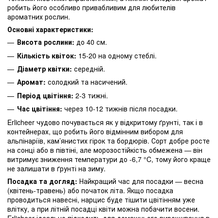
робить його особливо привабливим для любителів
ароматних рослин.
Основні характеристики:
Висота рослини:
до 40 см.
Кількість квіток:
15-20 на одному стеблі.
Діаметр квітки:
середній.
Аромат:
солодкий та насичений.
Період цвітіння:
2-3 тижні.
Час цвітіння:
через 10-12 тижнів після посадки.
Erlicheer чудово почувається як у відкритому ґрунті, так і в
контейнерах, що робить його відмінним вибором для
альпінаріїв, кам’янистих гірок та бордюрів. Сорт добре росте
на сонці або в півтіні, але морозостійкість обмежена — він
витримує зниження температури до -6,7 °C, тому його краще
не залишати в ґрунті на зиму.
Посадка та догляд:
Найкращий час для посадки — весна
(квітень-травень) або початок літа. Якщо посадка
проводиться навесні, нарцис буде тішити цвітінням уже
влітку, а при літній посадці квіти можна побачити восени.
Erlicheer ідеально підходить для домашнього вирощування в