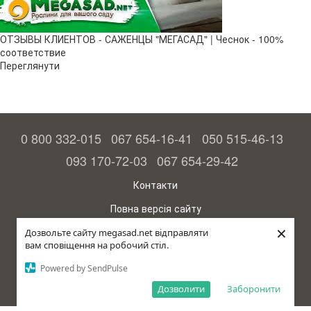
ОТЗЫВЫ КЛИЕНТОВ - САЖЕНЦЫ "МЕГАСАД" | Чеснок - 100%
соответствие
Переглянути
0 800 332-015
067 654-16-41
050 515-46-13
093 170-72-03
067 654-29-42
Контакти
Повна версія сайту
×
© 2015—2026
Дозвольте сайту megasad.net відправляти
Megasad – гарантія високого врожаю
вам сповіщення на робочий стіл.
Powered by SendPulse
рус (країна-терорист)
Дозволити
Заборонити