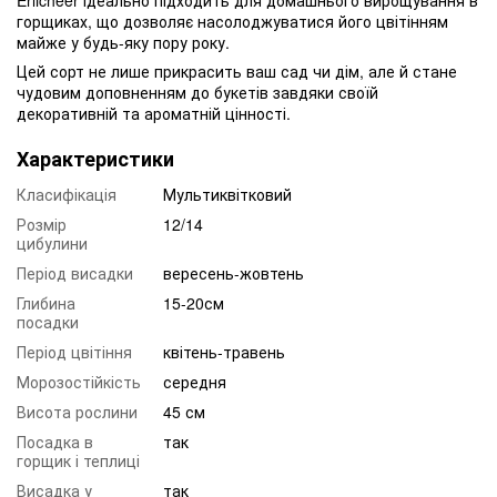
горщиках, що дозволяє насолоджуватися його цвітінням
майже у будь-яку пору року.
Цей сорт не лише прикрасить ваш сад чи дім, але й стане
чудовим доповненням до букетів завдяки своїй
декоративній та ароматній цінності.
Характеристики
Класифікація
Мультиквітковий
Розмір
12/14
цибулини
Період висадки
вересень-жовтень
Глибина
15-20см
посадки
Період цвітіння
квітень-травень
Морозостійкість
середня
Висота рослини
45 см
Посадка в
так
горщик і теплиці
Висадка у
так