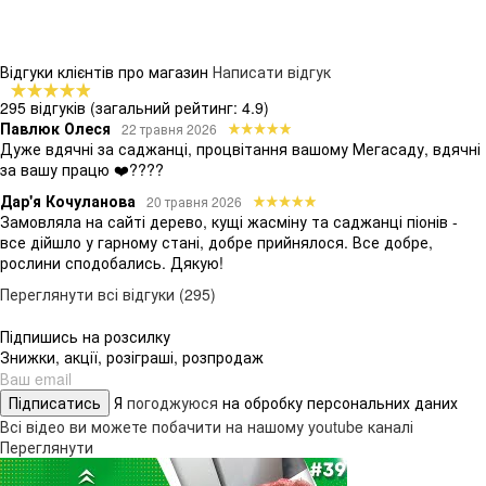
Відгуки клієнтів про магазин
Написати відгук
295 відгуків
(загальний рейтинг: 4.9)
Павлюк Олеся
22 травня 2026
Дуже вдячні за саджанці, процвітання вашому Мегасаду, вдячні
за вашу працю ❤️????
Дар'я Кочуланова
20 травня 2026
Замовляла на сайті дерево, кущі жасміну та саджанці піонів -
все дійшло у гарному стані, добре прийнялося. Все добре,
рослини сподобались. Дякую!
Переглянути всі відгуки (295)
Підпишись на розсилку
Знижки, акції, розіграші, розпродаж
Підписатись
Я
погоджуюся
на обробку персональних даних
Всі відео ви можете побачити на нашому youtube каналі
Переглянути