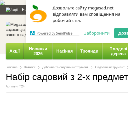
Дозвольте сайту megasad.net
Новини та статті
Каталог
Контакти
Відгуки
Даруємо 
відправляти вам сповіщення на
робочий стіл.
0 800 332-015,
067 654-
Заборонити
Доз
Powered by SendPulse
Новинки
Плодові
Акції
Насіння
Троянди
2026
дерева
Головна
Каталог
Добрива та садовий інструмент
Садовий інструмент
Набір садовий з 2-х предмет
Артикул: Т24