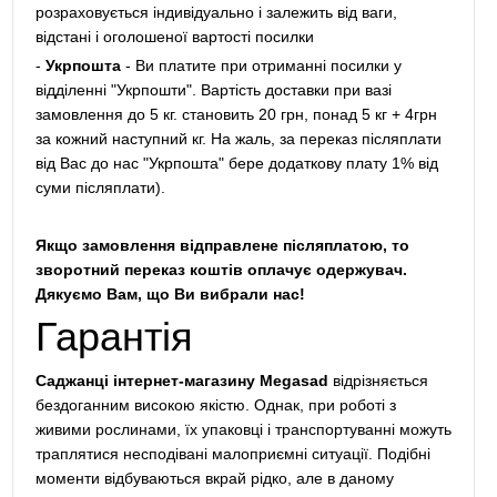
розраховується індивідуально і залежить від ваги,
відстані і оголошеної вартості посилки
-
Укрпошта
- Ви платите при отриманні посилки у
відділенні "Укрпошти". Вартість доставки при вазі
замовлення до 5 кг. становить 20 грн, понад 5 кг + 4грн
за кожний наступний кг. На жаль, за переказ післяплати
від Вас до нас "Укрпошта" бере додаткову плату 1% від
суми післяплати).
Якщо замовлення відправлене післяплатою, то
зворотний переказ коштів оплачує одержувач.
Дякуємо Вам, що Ви вибрали нас!
Гарантія
Саджанці інтернет-магазину Megasad
відрізняється
бездоганним високою якістю. Однак, при роботі з
живими рослинами, їх упаковці і транспортуванні можуть
траплятися несподівані малоприємні ситуації. Подібні
моменти відбуваються вкрай рідко, але в даному