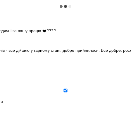
 вдячні за вашу працю ❤️????
нів - все дійшло у гарному стані, добре прийнялося. Все добре, ро
ти