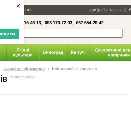
×
100 грн
Гарантія
Упаковка
Оплата і доставка
рус (країна-терорист)
Політика конфіденці
У
16-41,
050 515-46-13,
093 170-72-03,
067 654-29-42
волити
Ягідні
Декоративні дер
Виноград
Квітучі
культури
чагарники
Садовий ручний інструмент
Набір садовий з 2-х предметів
ів
Написати відгук