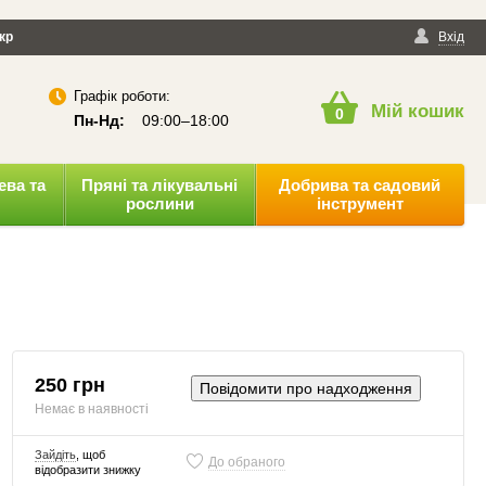
йності
кр
Публічна оферта
Вхід
Графік роботи:
Мій кошик
0
Пн-Нд:
09:00–18:00
ева та
Пряні та лікувальні
Добрива та садовий
рослини
інструмент
250 грн
Повідомити про надходження
Немає в наявності
Зайдіть
, щоб
До обраного
відобразити знижку