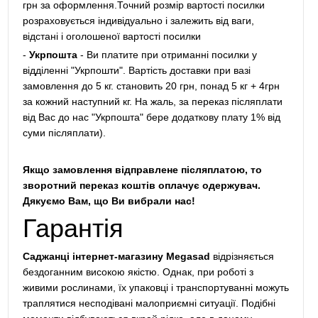
грн за оформлення.Точний розмір вартості посилки
розраховується індивідуально і залежить від ваги,
відстані і оголошеної вартості посилки
-
Укрпошта
- Ви платите при отриманні посилки у
відділенні "Укрпошти". Вартість доставки при вазі
замовлення до 5 кг. становить 20 грн, понад 5 кг + 4грн
за кожний наступний кг. На жаль, за переказ післяплати
від Вас до нас "Укрпошта" бере додаткову плату 1% від
суми післяплати).
Якщо замовлення відправлене післяплатою, то
зворотний переказ коштів оплачує одержувач.
Дякуємо Вам, що Ви вибрали нас!
Гарантія
Саджанці інтернет-магазину Megasad
відрізняється
бездоганним високою якістю. Однак, при роботі з
живими рослинами, їх упаковці і транспортуванні можуть
траплятися несподівані малоприємні ситуації. Подібні