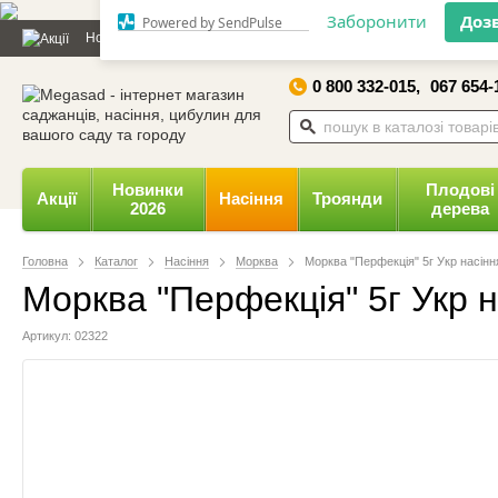
Дозвольте сайту megasad.net
Новини та статті
Каталог
Контакти
Відгуки
Даруємо 
відправляти вам сповіщення на
робочий стіл.
0 800 332-015,
067 654-
Заборонити
Доз
Powered by SendPulse
Новинки
Плодові
Акції
Насіння
Троянди
2026
дерева
Головна
Каталог
Насіння
Морква
Морква "Перфекція" 5г Укр насінн
Морква "Перфекція" 5г Укр н
Артикул: 02322