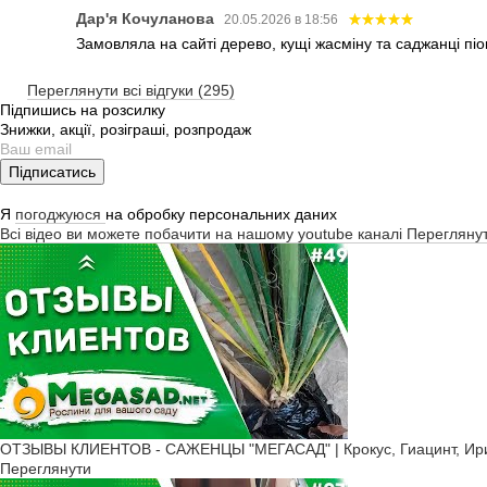
Дар'я Кочуланова
20.05.2026 в 18:56
Замовляла на сайті дерево, кущі жасміну та саджанці піо
Переглянути всі відгуки (295)
Підпишись на розсилку
Знижки, акції, розіграші, розпродаж
Підписатись
Я
погоджуюся
на обробку персональних даних
Всі відео ви можете побачити на нашому youtube каналі
Перегляну
ОТЗЫВЫ КЛИЕНТОВ - САЖЕНЦЫ "МЕГАСАД" | Крокус, Гиацинт, Ирис
Переглянути