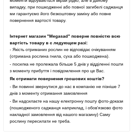
моменти відбуваються вкрай рідко, але в даному
випадку, при пошкодженні або повної загибелі саджанця
ми гарантуємо його безкоштовну заміну або повне
повернення вартості товару.
Інтернет магазин "Megasad" поверне повністю всю
вартість товару в с ледующем разі:
- Якість отриманих рослин не відповідає очікуванням
(отримана рослина гнила, суха або пошкоджена).
- посилка не пролежала більше 5 днів у відділенні пошти
з моменту прибуття і повідомлення про це Вас.
Як отримати повернення грошових коштів?
- Ви повинні звернутися до нас в компанію не пізніше 7
днів з моменту отримання замовлення
- Ви надсилаєте на нашу електронну пошту фото-докази
(пошкодженого саджанця наприклад, і обов'язково фото
накладної замовлення від нашого магазину) Саму
рослину пересилати не треба.