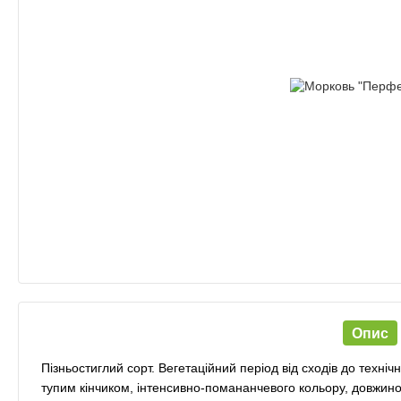
Опис
Пізньостиглий сорт. Вегетаційний період від сходів до техніч
тупим кінчиком, інтенсивно-помананчевого кольору, довжин