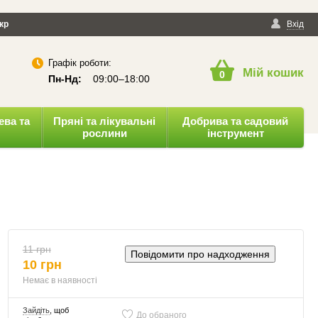
йності
кр
Публічна оферта
Вхід
Графік роботи:
Мій кошик
0
Пн-Нд:
09:00–18:00
ева та
Пряні та лікувальні
Добрива та садовий
рослини
інструмент
11 грн
Повідомити про надходження
10 грн
Немає в наявності
Зайдіть
, щоб
До обраного