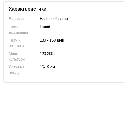
Характеристики
Виробник
Насіння України
Термін
Пізній
дозрівання
Термін
130 - 150 днів
вегетації
Маса
120-200 г
культури
Довжина
16-19 см
плоду