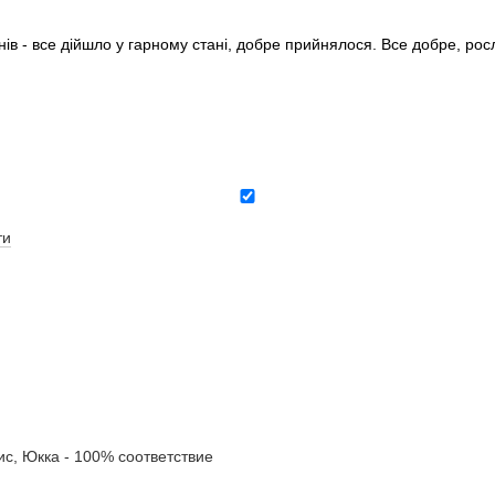
нів - все дійшло у гарному стані, добре прийнялося. Все добре, ро
ти
, Юкка - 100% соответствие