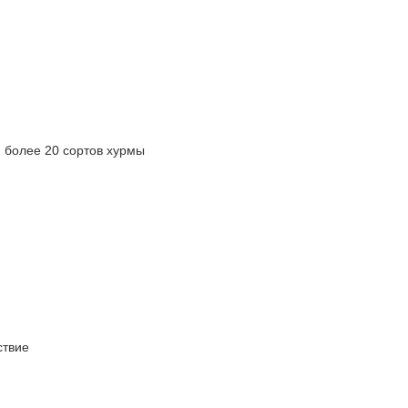
олее 20 сортов хурмы
твие