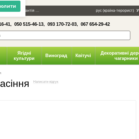
×
100 грн
Гарантія
Упаковка
Оплата і доставка
рус (країна-терорист)
Політика конфіденці
У
16-41,
050 515-46-13,
093 170-72-03,
067 654-29-42
волити
Ягідні
Декоративні дер
Виноград
Квітучі
культури
чагарники
я
асіння
Написати відгук