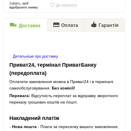
Зайдіть
, щоб
До обраного
відобразити знижку
Оплата
Гарантія
Доставка
Детальніше про доставку
Приват24, термінал ПриватБанку
(передоплата)
Оплатити замовлення можна в Приват24 і в терміналі
самообслуговування.
Без комісії!
Перевага:
Відсутність переплат за відправку зворотного
переказу грошових коштів на пошті.
Накладений платіж
-
Нова пошта
- Плата за пересилку вашого замовлення,