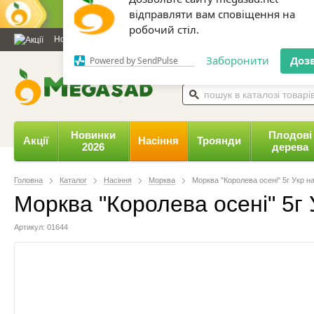
Дозвольте сайту megasad.net
відправляти вам сповіщення на
Новини та статті
Каталог
Контакти
Відгуки
Даруємо 
робочий стіл.
0 800 332-015,
067 654-
Заборонити
Доз
Powered by SendPulse
Новинки
Плодові
Акції
Насіння
Троянди
2026
дерева
Головна
Каталог
Насіння
Морква
Морква "Королева осені" 5г Укр н
Морква "Королева осені" 5г 
Артикул: 01644