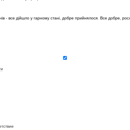
нів - все дійшло у гарному стані, добре прийнялося. Все добре, ро
ти
тствие