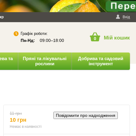
йності
кр
Публічна оферта
Вхід
Графік роботи:
Мій кошик
0
Пн-Нд:
09:00–18:00
ева та
Пряні та лікувальні
Добрива та садовий
рослини
інструмент
11 грн
Повідомити про надходження
10 грн
Немає в наявності