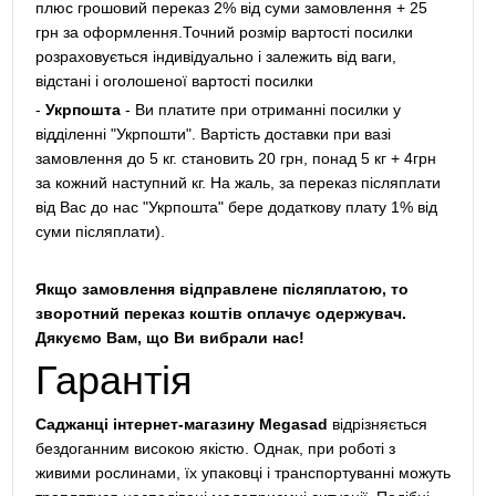
плюс грошовий переказ 2% від суми замовлення + 25
грн за оформлення.Точний розмір вартості посилки
розраховується індивідуально і залежить від ваги,
відстані і оголошеної вартості посилки
-
Укрпошта
- Ви платите при отриманні посилки у
відділенні "Укрпошти". Вартість доставки при вазі
замовлення до 5 кг. становить 20 грн, понад 5 кг + 4грн
за кожний наступний кг. На жаль, за переказ післяплати
від Вас до нас "Укрпошта" бере додаткову плату 1% від
суми післяплати).
Якщо замовлення відправлене післяплатою, то
зворотний переказ коштів оплачує одержувач.
Дякуємо Вам, що Ви вибрали нас!
Гарантія
Саджанці інтернет-магазину Megasad
відрізняється
бездоганним високою якістю. Однак, при роботі з
живими рослинами, їх упаковці і транспортуванні можуть