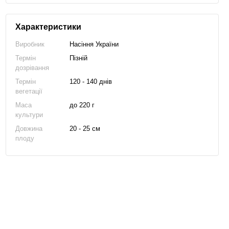
Характеристики
Виробник
Насіння України
Термін
Пізній
дозрівання
Термін
120 - 140 днів
вегетації
Маса
до 220 г
культури
Довжина
20 - 25 см
плоду