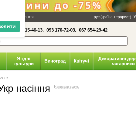
×
100 грн
Гарантія
Упаковка
Оплата і доставка
рус (країна-терорист)
Політика конфіденці
У
16-41,
050 515-46-13,
093 170-72-03,
067 654-29-42
волити
Ягідні
Декоративні дер
Виноград
Квітучі
культури
чагарники
асіння
Укр насіння
Написати відгук