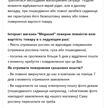
траплятися несподівані малоприємні ситуації. Подібні
моменти відбуваються вкрай рідко, але в даному
випадку, при пошкодженні або повної загибелі саджанця
ми гарантуємо його безкоштовну заміну або повне
повернення вартості товару.
Інтернет магазин "Megasad" поверне повністю всю
вартість товару в с ледующем разі:
- Якість отриманих рослин не відповідає очікуванням
(отримана рослина гнила, суха або пошкоджена).
- посилка не пролежала більше 5 днів у відділенні пошти
з моменту прибуття і повідомлення про це Вас.
Як отримати повернення грошових коштів?
- Ви повинні звернутися до нас в компанію не пізніше 7
днів з моменту отримання замовлення
- Ви надсилаєте на нашу електронну пошту фото-докази
(пошкодженого саджанця наприклад, і обов'язково фото
накладної замовлення від нашого магазину) Саму
рослину пересилати не треба.