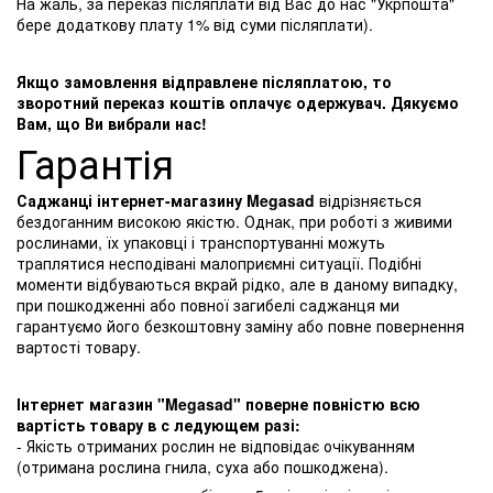
На жаль, за переказ післяплати від Вас до нас "Укрпошта"
бере додаткову плату 1% від суми післяплати).
Якщо замовлення відправлене післяплатою, то
зворотний переказ коштів оплачує одержувач. Дякуємо
Вам, що Ви вибрали нас!
Гарантія
Саджанці інтернет-магазину Megasad
відрізняється
бездоганним високою якістю. Однак, при роботі з живими
рослинами, їх упаковці і транспортуванні можуть
траплятися несподівані малоприємні ситуації. Подібні
моменти відбуваються вкрай рідко, але в даному випадку,
при пошкодженні або повної загибелі саджанця ми
гарантуємо його безкоштовну заміну або повне повернення
вартості товару.
Інтернет магазин "Megasad" поверне повністю всю
вартість товару в с ледующем разі:
- Якість отриманих рослин не відповідає очікуванням
(отримана рослина гнила, суха або пошкоджена).